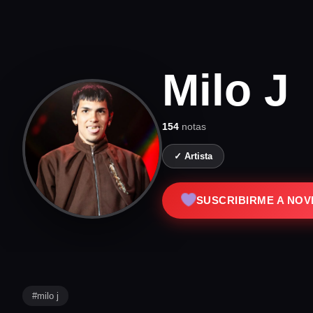
Milo J
154
notas
✓ Artista
SUSCRIBIRME A NO
#milo j