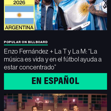
T
'
"
s
p
POPULAR ON BILLBOARD
Enzo Fernández + La T y La M: “La
música es vida y en el fútbol ayuda a
estar concentrado”
EN ESPAÑOL