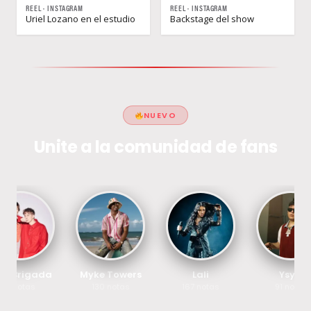
REEL · INSTAGRAM
REEL · INSTAGRAM
Uriel Lozano en el estudio
Backstage del show
NUEVO
Unite a la comunidad de fans
lu Brigada
Myke Towers
Lali
Ysy A
5 notas
130 notas
167 notas
91 notas