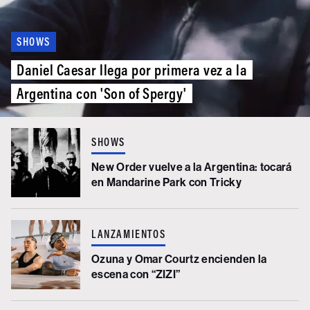
SHOWS
Daniel Caesar llega por primera vez a la
Argentina con 'Son of Spergy'
SHOWS
New Order vuelve a la Argentina: tocará
en Mandarine Park con Tricky
LANZAMIENTOS
Ozuna y Omar Courtz encienden la
escena con “ZIZI”