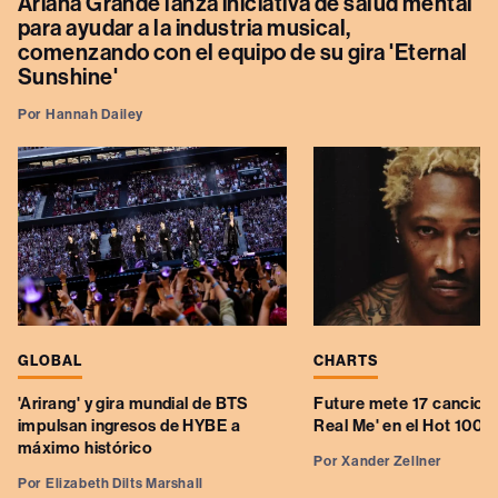
Ariana Grande lanza iniciativa de salud mental
para ayudar a la industria musical,
comenzando con el equipo de su gira 'Eternal
Sunshine'
Por
Hannah Dailey
GLOBAL
CHARTS
'Arirang' y gira mundial de BTS
Future mete 17 cancion
impulsan ingresos de HYBE a
Real Me' en el Hot 100
máximo histórico
Por
Xander Zellner
Por
Elizabeth Dilts Marshall