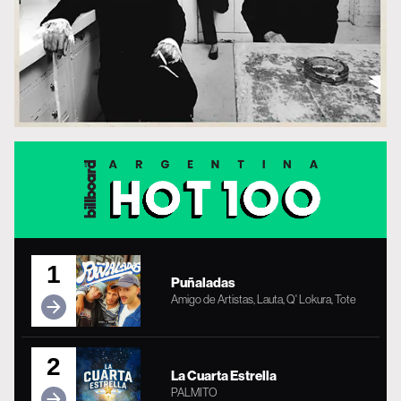
1
Puñaladas
Amigo de Artistas, Lauta, Q' Lokura, Tote
2
La Cuarta Estrella
PALMITO