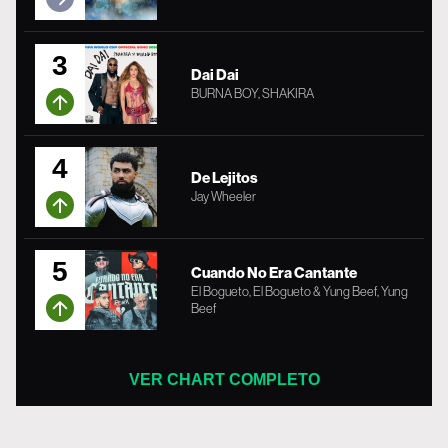
3
Dai Dai
BURNA BOY, SHAKIRA
4
De Lejitos
Jay Wheeler
5
Cuando No Era Cantante
El Bogueto, El Bogueto & Yung Beef, Yung
Beef
VER CHART COMPLETO