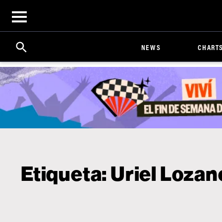
Open
menu
Search
Click
NEWS
CHART
to
Expand
Search
Input
Etiqueta:
Uriel Lozan