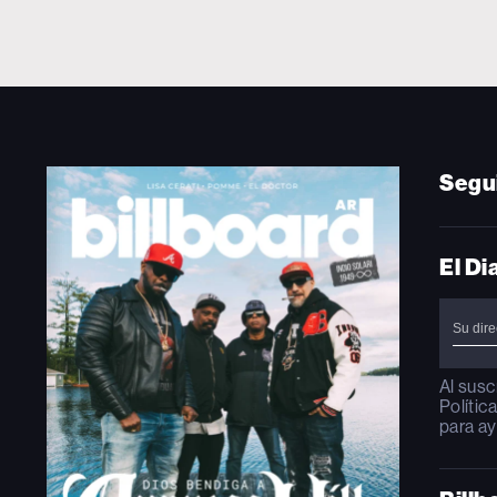
Segu
El Di
Al susc
Polític
para ay