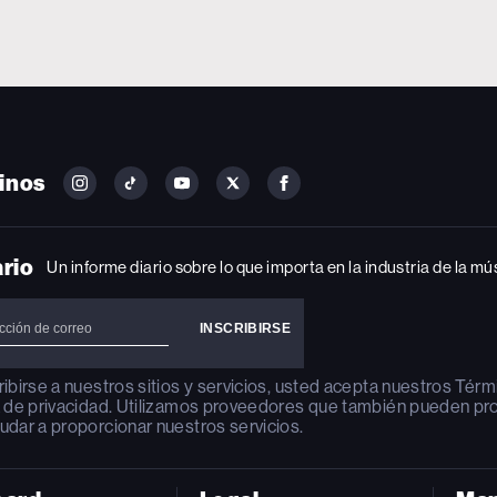
inos
FOLLOW
FOLLOW
FOLLOW
FOLLOW
FOLLOW
BILLBOARD
BILLBOARD
BILLBOARD
BILLBOARD
BILLBOARD
ON
ON
ON
ON
ON
INSTAGRAM
YOUTUBE
YOUTUBE
X
FACEBOOK
ario
Un informe diario sobre lo que importa en la industria de la mú
ribirse a nuestros sitios y servicios, usted acepta nuestros
Térm
a de privacidad
. Utilizamos proveedores que también pueden pr
udar a proporcionar nuestros servicios.