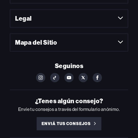
Legal
Mapa del Sitio
Seguinos
FOLLOW
FOLLOW
FOLLOW
FOLLOW
FOLLOW
BILLBOARD
BILLBOARD
BILLBOARD
BILLBOARD
BILLBOARD
ON
ON
ON
ON
ON
INSTAGRAM
YOUTUBE
YOUTUBE
X
FACEBOOK
¿Tenes algún consejo?
Envíe tu consejos a través del formulario anónimo.
ENVIÁ TUS CONSEJOS
ENVIÁ
TUS
CONSEJOS