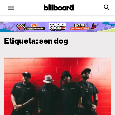
Open
Billboard
Searc
Click
menu
to
Expa
Searc
Input
Etiqueta:
sen dog