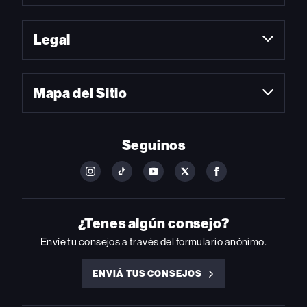
Legal
Mapa del Sitio
Seguinos
FOLLOW
FOLLOW
FOLLOW
FOLLOW
FOLLOW
BILLBOARD
BILLBOARD
BILLBOARD
BILLBOARD
BILLBOARD
ON
ON
ON
ON
ON
INSTAGRAM
YOUTUBE
YOUTUBE
X
FACEBOOK
¿Tenes algún consejo?
Envíe tu consejos a través del formulario anónimo.
ENVIÁ TUS CONSEJOS
ENVIÁ
TUS
CONSEJOS