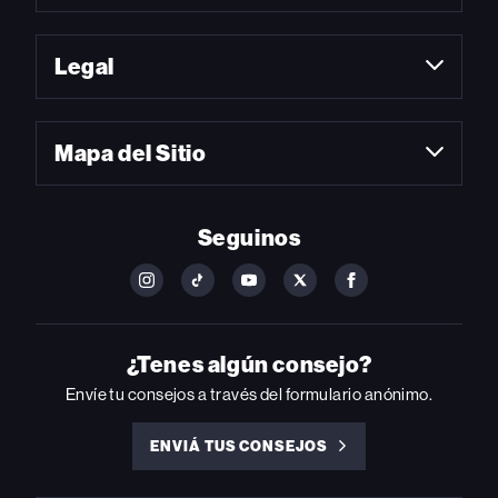
Legal
Mapa del Sitio
Seguinos
FOLLOW
FOLLOW
FOLLOW
FOLLOW
FOLLOW
BILLBOARD
BILLBOARD
BILLBOARD
BILLBOARD
BILLBOARD
ON
ON
ON
ON
ON
INSTAGRAM
YOUTUBE
YOUTUBE
X
FACEBOOK
¿Tenes algún consejo?
Envíe tu consejos a través del formulario anónimo.
ENVIÁ TUS CONSEJOS
ENVIÁ
TUS
CONSEJOS