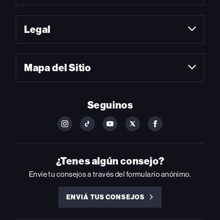
Legal
Mapa del Sitio
Seguinos
FOLLOW
FOLLOW
FOLLOW
FOLLOW
FOLLOW
BILLBOARD
BILLBOARD
BILLBOARD
BILLBOARD
BILLBOARD
ON
ON
ON
ON
ON
INSTAGRAM
YOUTUBE
YOUTUBE
X
FACEBOOK
¿Tenes algún consejo?
Envíe tu consejos a través del formulario anónimo.
ENVIÁ TUS CONSEJOS
ENVIÁ
TUS
CONSEJOS