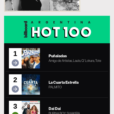
1
Puñaladas
Amigo de Artistas, Lauta, Q' Lokura, Tote
2
La Cuarta Estrella
PALMITO
3
Dai Dai
BURNA BOY, SHAKIRA