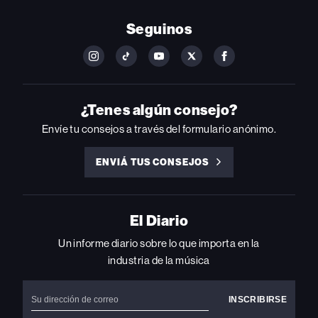
Seguinos
FOLLOW
FOLLOW
FOLLOW
FOLLOW
FOLLOW
BILLBOARD
BILLBOARD
BILLBOARD
BILLBOARD
BILLBOARD
ON
ON
ON
ON
ON
INSTAGRAM
YOUTUBE
YOUTUBE
X
FACEBOOK
¿Tenes algún consejo?
Envíe tu consejos a través del formulario anónimo.
ENVIÁ TUS CONSEJOS
ENVIÁ
TUS
CONSEJOS
El Diario
Un informe diario sobre lo que importa en la
industria de la música