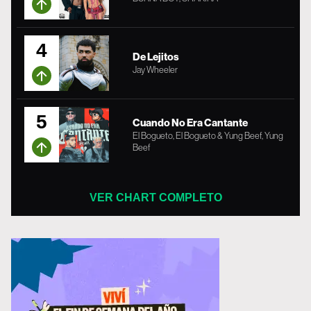
4
De Lejitos
Jay Wheeler
5
Cuando No Era Cantante
El Bogueto, El Bogueto & Yung Beef, Yung
Beef
VER CHART COMPLETO