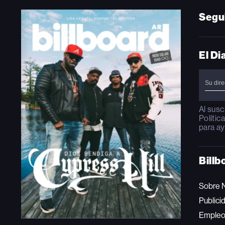
Segu
El Di
Al susc
Polític
para ay
Billb
Sobre 
Publici
Emple