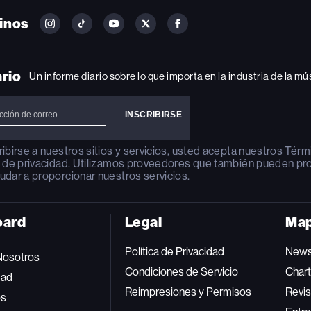
inos
FOLLOW
FOLLOW
FOLLOW
FOLLOW
FOLLOW
BILLBOARD
BILLBOARD
BILLBOARD
BILLBOARD
BILLBOARD
ON
ON
ON
ON
ON
INSTAGRAM
YOUTUBE
YOUTUBE
X
FACEBOOK
ario
Un informe diario sobre lo que importa en la industria de la mú
ribirse a nuestros sitios y servicios, usted acepta nuestros
Térm
a de privacidad
. Utilizamos proveedores que también pueden pr
udar a proporcionar nuestros servicios.
oard
Legal
Map
Política de Privacidad
New
Nosotros
Condiciones de Servicio
Char
dad
Reimpresiones y Permisos
Revis
os