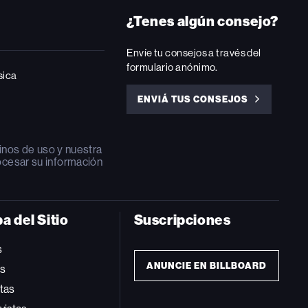
¿Tenes algún consejo?
Envíe tu consejos a través del
formulario anónimo.
sica
ENVIÁ TUS CONSEJOS
ENVIÁ
TUS
CONSEJOS
inos de uso
y nuestra
ocesar su información
a del Sitio
Suscripciones
s
ANUNCIE EN BILLBOARD
ts
tas