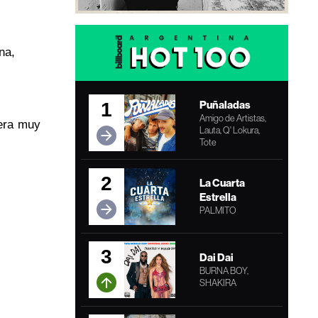
na,
Puñaladas
1
Amigo de Artistas,
 era muy
Lauta, Q' Lokura,
Tote
2
La Cuarta
Estrella
PALMITO
3
Dai Dai
BURNA BOY,
SHAKIRA