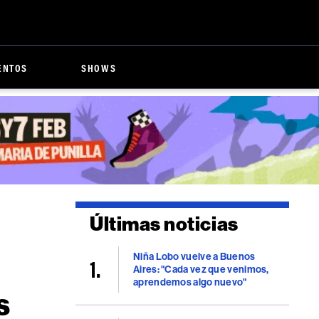
ENTOS
SHOWS
Últimas noticias
Niña Lobo vuelve a Buenos
Aires: "Cada vez que venimos,
aprendemos algo nuevo"
s