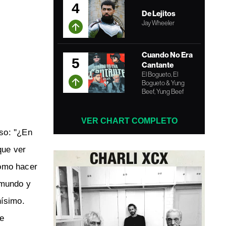
4
De Lejitos
Jay Wheeler
Cuando No Era
5
Cantante
El Bogueto, El
Bogueto & Yung
Beef, Yung Beef
VER CHART COMPLETO
so: ''¿En
que ver
cómo hacer
l mundo y
hísimo.
de