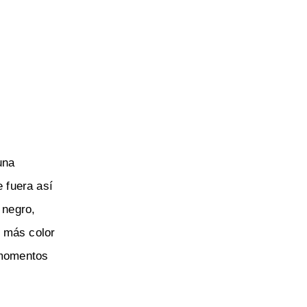
una
 fuera así
 negro,
n más color
s momentos