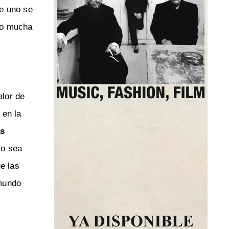
ue uno se
to mucha
alor de
 en la
as
so sea
e las
 mundo