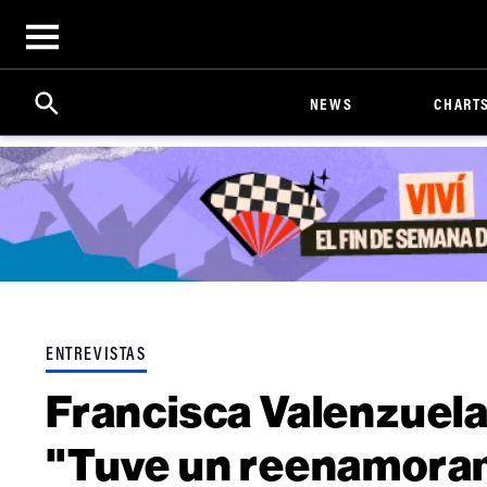
Open
menu
Search
Click
NEWS
CHART
to
Expand
Search
Input
ENTREVISTAS
Francisca Valenzuela
"Tuve un reenamorami