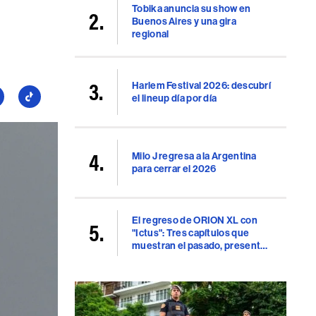
Tobika anuncia su show en
Buenos Aires y una gira
regional
Harlem Festival 2026: descubrí
guí
Seguí
el lineup día por día
a
llboard
Billboard
en
Milo J regresa a la Argentina
uTube
TikTok
para cerrar el 2026
El regreso de ORION XL con
"Ictus": Tres capítulos que
muestran el pasado, presente
y futuro del rap