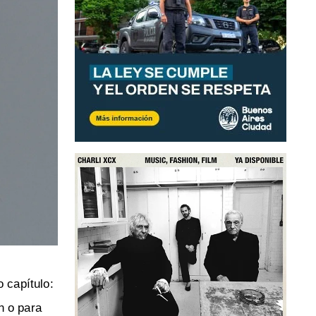
 capítulo:
n o para