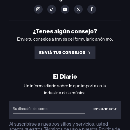
FOLLOW
FOLLOW
FOLLOW
FOLLOW
FOLLOW
BILLBOARD
BILLBOARD
BILLBOARD
BILLBOARD
BILLBOARD
ON
ON
ON
ON
ON
INSTAGRAM
YOUTUBE
YOUTUBE
X
FACEBOOK
¿Tenes algún consejo?
Envíe tu consejos a través del formulario anónimo.
ENVIÁ TUS CONSEJOS
ENVIÁ
TUS
CONSEJOS
El Diario
Un informe diario sobre lo que importa en la
industria de la música
Al suscribirse a nuestros sitios y servicios, usted
acepta nuestros
Términos de uso
y nuestra
Política de