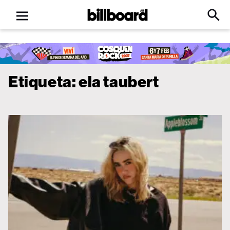
Open
Billboard
Searc
Click
menu
to
Expa
Searc
Input
Etiqueta:
ela taubert