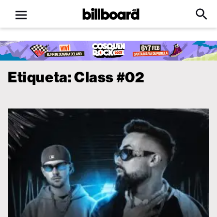
Open
Billboard
Searc
Click
menu
to
Expa
Searc
Input
Etiqueta:
Class #02