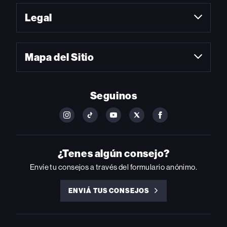
Legal
Mapa del Sitio
Seguinos
FOLLOW
FOLLOW
FOLLOW
FOLLOW
FOLLOW
BILLBOARD
BILLBOARD
BILLBOARD
BILLBOARD
BILLBOARD
ON
ON
ON
ON
ON
INSTAGRAM
YOUTUBE
YOUTUBE
X
FACEBOOK
¿Tenes algún consejo?
Envíe tu consejos a través del formulario anónimo.
ENVIÁ TUS CONSEJOS
ENVIÁ
TUS
CONSEJOS