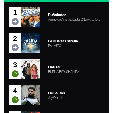
1
Puñaladas
Amigo de Artistas, Lauta, Q' Lokura, Tote
2
La Cuarta Estrella
PALMITO
3
Dai Dai
BURNA BOY, SHAKIRA
4
De Lejitos
Jay Wheeler