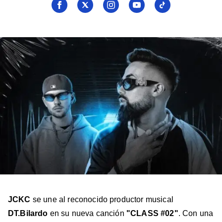
Seguí
Seguí
Seguí
Seguí
Seguí
a
a
a
a
a
Billboard
Billboard
Billboard
Billboard
Billboard
en
en
en
en
en
Facebook
X
Instagram
YouTube
TikTok
JCKC
se une al reconocido productor musical
DT.Bilardo
en su nueva canción
"CLASS #02"
. Con una