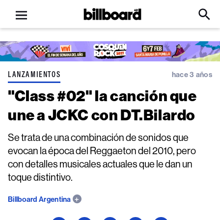
Open
Billboard
Searc
Click
menu
to
Expa
Searc
Input
LANZAMIENTOS
hace 3 años
"Class #02" la canción que
une a JCKC con DT.Bilardo
Se trata de una combinación de sonidos que
evocan la época del Reggaeton del 2010, pero
con detalles musicales actuales que le dan un
toque distintivo.
Billboard Argentina