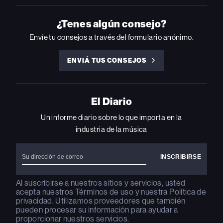
ON
ON
ON
ON
ON
INSTAGRAM
YOUTUBE
YOUTUBE
X
FACEBOOK
¿Tenes algún consejo?
Envíe tu consejos a través del formulario anónimo.
ENVIÁ TUS CONSEJOS
ENVIÁ
TUS
CONSEJOS
El Diario
Un informe diario sobre lo que importa en la
industria de la música
Al suscribirse a nuestros sitios y servicios, usted
acepta nuestros
Términos de uso
y nuestra
Política de
privacidad
. Utilizamos proveedores que también
pueden procesar su información para ayudar a
proporcionar nuestros servicios.