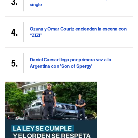
single
Ozuna y Omar Courtz encienden la escena con
“ZIZI”
Daniel Caesar llega por primera vez a la
Argentina con 'Son of Spergy'