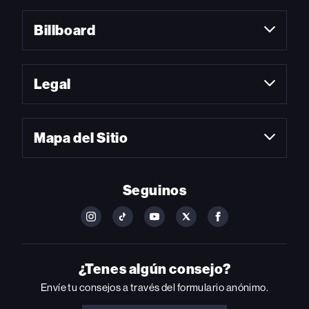
Billboard
Legal
Mapa del Sitio
Seguinos
FOLLOW
FOLLOW
FOLLOW
FOLLOW
FOLLOW
BILLBOARD
BILLBOARD
BILLBOARD
BILLBOARD
BILLBOARD
ON
ON
ON
ON
ON
INSTAGRAM
YOUTUBE
YOUTUBE
X
FACEBOOK
¿Tenes algún consejo?
Envíe tu consejos a través del formulario anónimo.