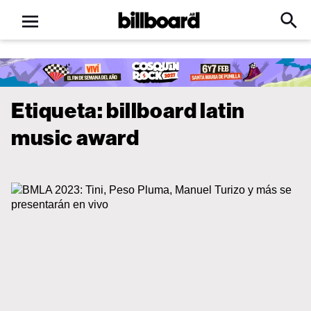
Open
Billboard
Searc
Click
menu
to
Expa
Searc
Input
Etiqueta:
billboard latin
music award