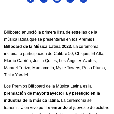
a
a
a
a
a
Billboard
Billboard
Billboard
Billboard
Billboard
en
en
en
en
en
Facebook
X
Instagram
YouTube
TikTok
Billboard anunció la primera lista de estrellas de la
música latina que se presentarán en los
Premios
Billboard de la Música Latina 2023
. La ceremonia
incluirá la participación de Calibre 50, Chiquis, El Alfa,
Eladio Carrión, Justin Quiles, Los Ángeles Azules,
Manuel Turizo, Marshmello, Myke Towers, Peso Pluma,
Tini y Yandel.
Los Premios Billboard de la Música Latina es la
premiación de mayor trayectoria y prestigio en la
industria de la música latina.
La ceremonia se
transmitirá en vivo por
Telemundo
el jueves 5 de octubre