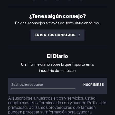
BILLBOARD
BILLBOARD
BILLBOARD
BILLBOARD
BILLBOARD
ON
ON
ON
ON
ON
INSTAGRAM
YOUTUBE
YOUTUBE
X
FACEBOOK
¿Tenes algún consejo?
Envíe tu consejos a través del formulario anónimo.
ENVIÁ TUS CONSEJOS
ENVIÁ
TUS
CONSEJOS
El Diario
Un informe diario sobre lo que importa en la
industria de la música
Al suscribirse a nuestros sitios y servicios, usted
acepta nuestros
Términos de uso
y nuestra
Política de
privacidad
. Utilizamos proveedores que también
pueden procesar su información para ayudar a