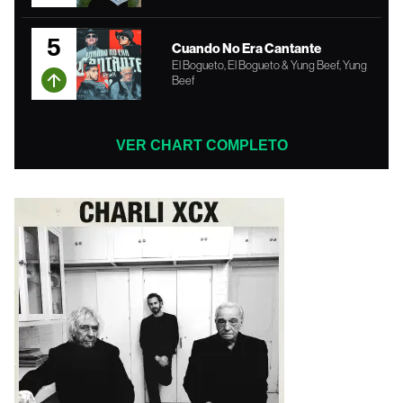
5
Cuando No Era Cantante
El Bogueto, El Bogueto & Yung Beef, Yung
Beef
VER CHART COMPLETO