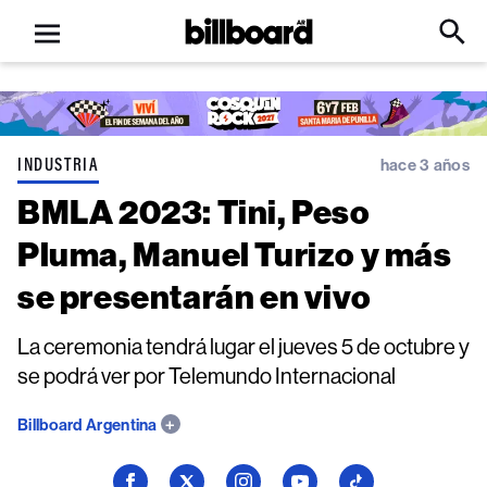
Open
Billboard
Searc
Click
menu
to
Expa
Searc
Input
INDUSTRIA
hace 3 años
BMLA 2023: Tini, Peso
Pluma, Manuel Turizo y más
se presentarán en vivo
La ceremonia tendrá lugar el jueves 5 de octubre y
se podrá ver por Telemundo Internacional
Billboard Argentina
Seguí
Seguí
Seguí
Seguí
Seguí