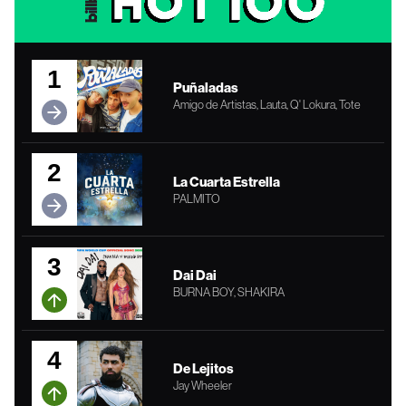
1
Puñaladas
Amigo de Artistas, Lauta, Q' Lokura, Tote
2
La Cuarta Estrella
PALMITO
3
Dai Dai
BURNA BOY, SHAKIRA
4
De Lejitos
Jay Wheeler