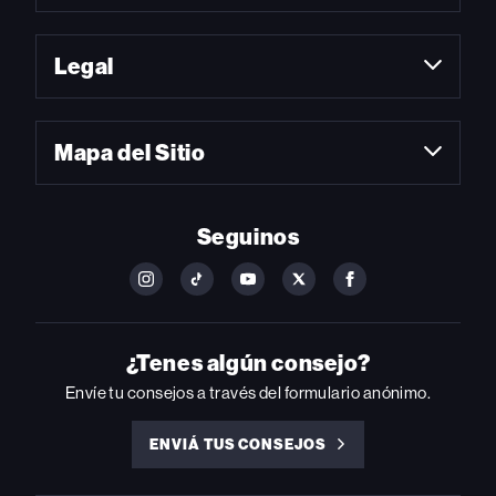
Legal
Mapa del Sitio
Seguinos
FOLLOW
FOLLOW
FOLLOW
FOLLOW
FOLLOW
BILLBOARD
BILLBOARD
BILLBOARD
BILLBOARD
BILLBOARD
ON
ON
ON
ON
ON
INSTAGRAM
YOUTUBE
YOUTUBE
X
FACEBOOK
¿Tenes algún consejo?
Envíe tu consejos a través del formulario anónimo.
ENVIÁ TUS CONSEJOS
ENVIÁ
TUS
CONSEJOS