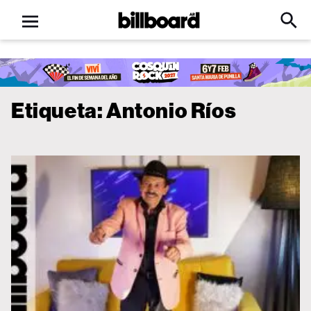
Open
Billboard
Searc
Click
menu
to
Expa
Searc
Input
Etiqueta:
Antonio Ríos