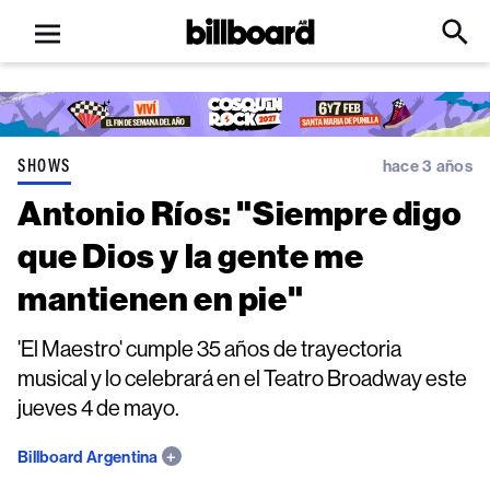
Open
Billboard
Searc
Click
menu
to
Expa
Searc
Input
SHOWS
hace 3 años
Antonio Ríos: "Siempre digo
que Dios y la gente me
mantienen en pie"
'El Maestro' cumple 35 años de trayectoria
musical y lo celebrará en el Teatro Broadway este
jueves 4 de mayo.
Billboard Argentina