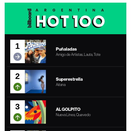
1
Puñaladas
Amigo de Artistas, Lauta, Tote
2
Superestrella
Aitana
3
AL GOLPITO
Nueva Línea, Quevedo