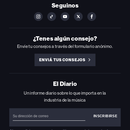
Seguinos
FOLLOW
FOLLOW
FOLLOW
FOLLOW
FOLLOW
BILLBOARD
BILLBOARD
BILLBOARD
BILLBOARD
BILLBOARD
ON
ON
ON
ON
ON
INSTAGRAM
YOUTUBE
YOUTUBE
X
FACEBOOK
¿Tenes algún consejo?
Envíe tu consejos a través del formulario anónimo.
ENVIÁ TUS CONSEJOS
ENVIÁ
TUS
CONSEJOS
El Diario
Un informe diario sobre lo que importa en la
industria de la música