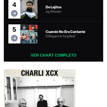
4
De Lejitos
Jay Wheeler
5
Cuando No Era Cantante
El Bogueto & Yung Beef
VER CHART COMPLETO