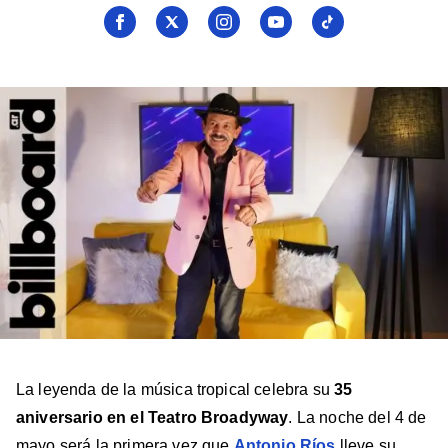
Seguí
Seguí
Seguí
Seguí
Seguí
a
a
a
a
a
Billboard
Billboard
Billboard
Billboard
Billboard
en
en
en
en
en
Facebook
X
Instagram
YouTube
TikTok
La leyenda de la música tropical celebra su
35
aniversario en el Teatro Broadyway
. La noche del 4 de
mayo será la primera vez que
Antonio Ríos
lleve su