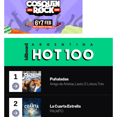
1
Puñaladas
Amigo de Artistas, Lauta, Q' Lokura, Tote
2
La Cuarta Estrella
PALMITO