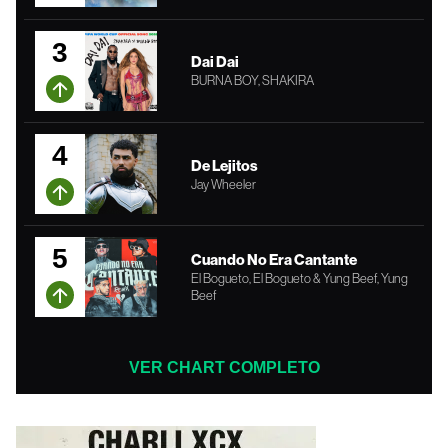
3
Dai Dai
BURNA BOY, SHAKIRA
4
De Lejitos
Jay Wheeler
5
Cuando No Era Cantante
El Bogueto, El Bogueto & Yung Beef, Yung
Beef
VER CHART COMPLETO