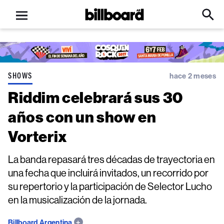
Open
Billboard
Searc
Click
menu
to
Expa
Searc
Input
SHOWS
hace 2 meses
Riddim celebrará sus 30
años con un show en
Vorterix
La banda repasará tres décadas de trayectoria en
una fecha que incluirá invitados, un recorrido por
su repertorio y la participación de Selector Lucho
en la musicalización de la jornada.
Billboard Argentina