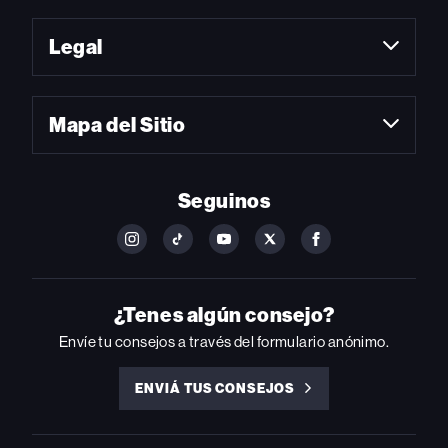
Legal
Mapa del Sitio
Seguinos
FOLLOW
FOLLOW
FOLLOW
FOLLOW
FOLLOW
BILLBOARD
BILLBOARD
BILLBOARD
BILLBOARD
BILLBOARD
ON
ON
ON
ON
ON
INSTAGRAM
YOUTUBE
YOUTUBE
X
FACEBOOK
¿Tenes algún consejo?
Envíe tu consejos a través del formulario anónimo.
ENVIÁ TUS CONSEJOS
ENVIÁ
TUS
CONSEJOS