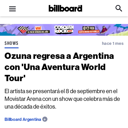
Open
Billboard
Searc
Click
menu
to
Expa
Searc
Input
SHOWS
hace 1 mes
Ozuna regresa a Argentina
con 'Una Aventura World
Tour'
El artista se presentará el 8 de septiembre en el
Movistar Arena con un show que celebra más de
una década de éxitos.
Billboard Argentina