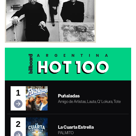
1
Puñaladas
Amigo de Artistas, Lauta, Q' Lokura, Tote
2
La Cuarta Estrella
PALMITO