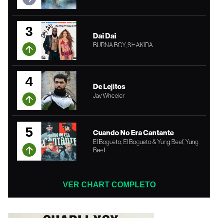
3
Dai Dai
BURNA BOY, SHAKIRA
4
De Lejitos
Jay Wheeler
5
Cuando No Era Cantante
El Bogueto, El Bogueto & Yung Beef, Yung
Beef
VER CHART COMPLETO