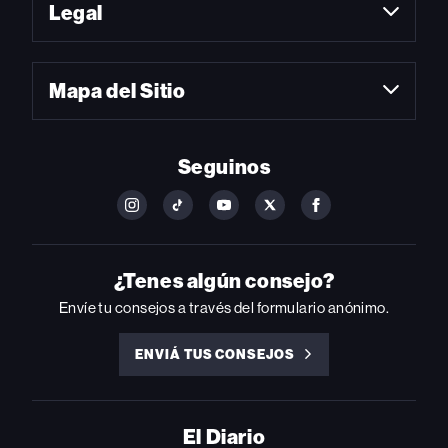
Legal
Mapa del Sitio
Seguinos
FOLLOW
FOLLOW
FOLLOW
FOLLOW
FOLLOW
BILLBOARD
BILLBOARD
BILLBOARD
BILLBOARD
BILLBOARD
ON
ON
ON
ON
ON
INSTAGRAM
YOUTUBE
YOUTUBE
X
FACEBOOK
¿Tenes algún consejo?
Envíe tu consejos a través del formulario anónimo.
ENVIÁ TUS CONSEJOS
ENVIÁ
TUS
CONSEJOS
El Diario