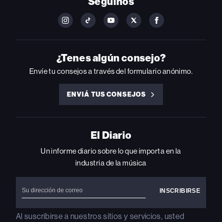
Seguinos
FOLLOW
FOLLOW
FOLLOW
FOLLOW
FOLLOW
BILLBOARD
BILLBOARD
BILLBOARD
BILLBOARD
BILLBOARD
ON
ON
ON
ON
ON
INSTAGRAM
YOUTUBE
YOUTUBE
X
FACEBOOK
¿Tenes algún consejo?
Envíe tu consejos a través del formulario anónimo.
ENVIÁ TUS CONSEJOS
ENVIÁ
TUS
CONSEJOS
El Diario
Un informe diario sobre lo que importa en la
industria de la música
Al suscribirse a nuestros sitios y servicios, usted