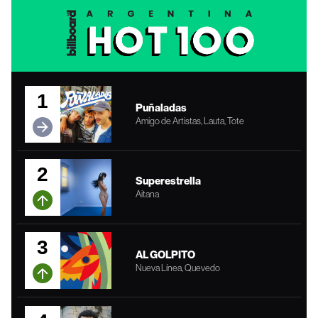
1
Puñaladas
Amigo de Artistas, Lauta, Tote
2
Superestrella
Aitana
3
AL GOLPITO
Nueva Línea, Quevedo