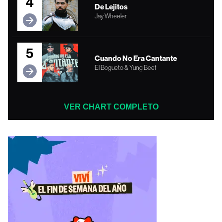
4
De Lejitos
Jay Wheeler
5
Cuando No Era Cantante
El Bogueto & Yung Beef
VER CHART COMPLETO