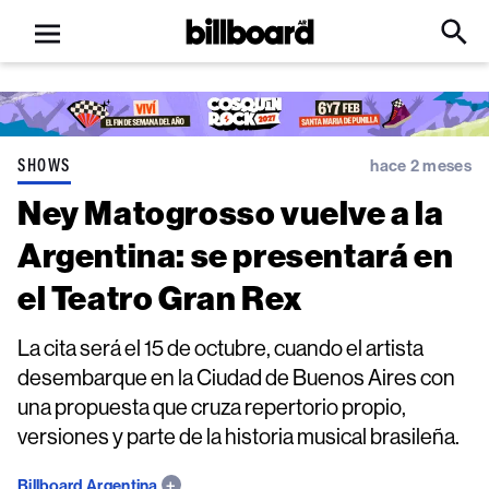
Open
Billboard
Searc
Click
menu
to
Expa
Searc
Input
SHOWS
hace 2 meses
Ney Matogrosso vuelve a la
Argentina: se presentará en
el Teatro Gran Rex
La cita será el 15 de octubre, cuando el artista
desembarque en la Ciudad de Buenos Aires con
una propuesta que cruza repertorio propio,
versiones y parte de la historia musical brasileña.
Billboard Argentina