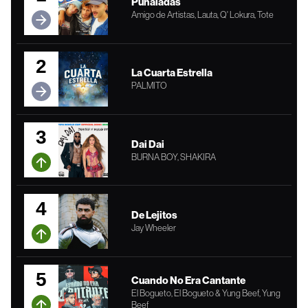
Puñaladas
Amigo de Artistas, Lauta, Q' Lokura, Tote
2
La Cuarta Estrella
PALMITO
3
Dai Dai
BURNA BOY, SHAKIRA
4
De Lejitos
Jay Wheeler
5
Cuando No Era Cantante
El Bogueto, El Bogueto & Yung Beef, Yung
Beef