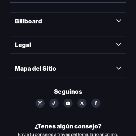
Billboard
Legal
Mapa del Sitio
Seguinos
FOLLOW
FOLLOW
FOLLOW
FOLLOW
FOLLOW
BILLBOARD
BILLBOARD
BILLBOARD
BILLBOARD
BILLBOARD
ON
ON
ON
ON
ON
INSTAGRAM
YOUTUBE
YOUTUBE
X
FACEBOOK
¿Tenes algún consejo?
Envíe tu consejos a través del formulario anónimo.