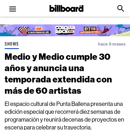
Open
Billboard
Searc
Click
menu
to
Expa
Searc
Input
SHOWS
hace 9 meses
Medio y Medio cumple 30
años y anuncia una
temporada extendida con
más de 60 artistas
El espacio cultural de Punta Ballena presenta una
edición especial que recorrerá diez semanas de
programación y reunirá decenas de proyectos en
escena para celebrar su trayectoria.