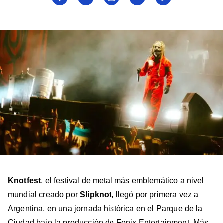
a
a
a
a
a
Billboard
Billboard
Billboard
Billboard
Billboard
en
en
en
en
en
Facebook
X
Instagram
YouTube
TikTok
Knotfest
, el festival de metal más emblemático a nivel
mundial creado por
Slipknot
, llegó por primera vez a
Argentina, en una jornada histórica en el Parque de la
Ciudad bajo la producción de Fenix Entertainment. Más