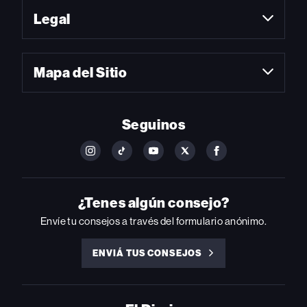
Legal
Mapa del Sitio
Seguinos
FOLLOW
FOLLOW
FOLLOW
FOLLOW
FOLLOW
BILLBOARD
BILLBOARD
BILLBOARD
BILLBOARD
BILLBOARD
ON
ON
ON
ON
ON
INSTAGRAM
YOUTUBE
YOUTUBE
X
FACEBOOK
¿Tenes algún consejo?
Envíe tu consejos a través del formulario anónimo.
ENVIÁ TUS CONSEJOS
ENVIÁ
TUS
CONSEJOS