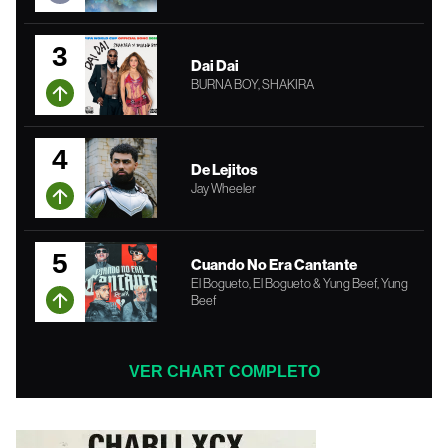
3
Dai Dai
BURNA BOY, SHAKIRA
4
De Lejitos
Jay Wheeler
5
Cuando No Era Cantante
El Bogueto, El Bogueto & Yung Beef, Yung
Beef
VER CHART COMPLETO