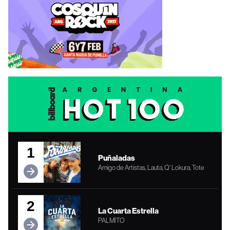
1
Puñaladas
Amigo de Artistas, Lauta, Q' Lokura, Tote
2
La Cuarta Estrella
PALMITO