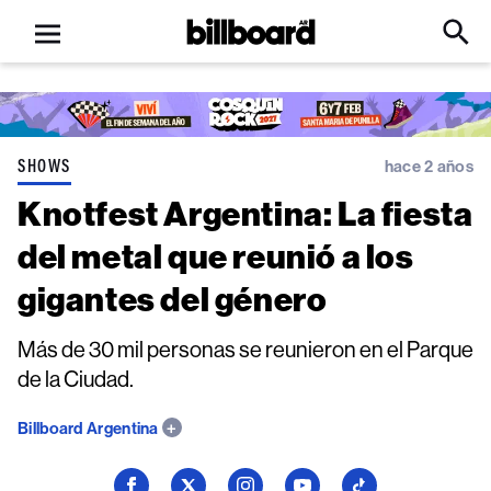
Open
Billboard
Searc
Click
menu
to
Expa
Searc
Input
SHOWS
hace 2 años
Knotfest Argentina: La fiesta
del metal que reunió a los
gigantes del género
Más de 30 mil personas se reunieron en el Parque
de la Ciudad.
Billboard Argentina
Seguí
Seguí
Seguí
Seguí
Seguí