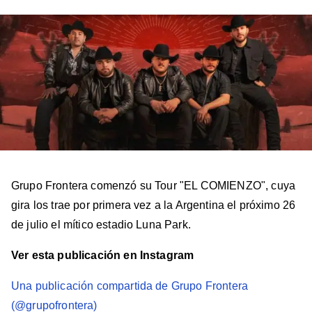
en
en
en
en
en
Facebook
X
Instagram
YouTube
TikTok
Grupo Frontera comenzó su Tour "EL COMIENZO", cuya
gira los trae por primera vez a la Argentina el próximo 26
de julio el mítico estadio Luna Park.
Ver esta publicación en Instagram
Una publicación compartida de Grupo Frontera
(@grupofrontera)