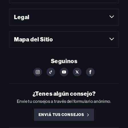
Legal
Mapa del Sitio
Seguinos
FOLLOW
FOLLOW
FOLLOW
FOLLOW
FOLLOW
BILLBOARD
BILLBOARD
BILLBOARD
BILLBOARD
BILLBOARD
ON
ON
ON
ON
ON
INSTAGRAM
YOUTUBE
YOUTUBE
X
FACEBOOK
¿Tenes algún consejo?
Envíe tu consejos a través del formulario anónimo.
ENVIÁ TUS CONSEJOS
ENVIÁ
TUS
CONSEJOS