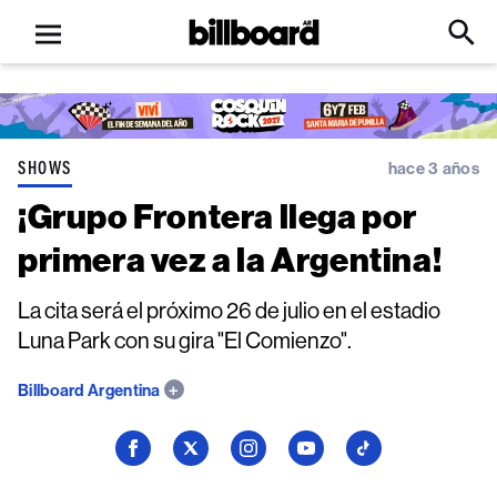
Open
Billboard
Searc
Click
menu
to
Expa
Searc
Input
SHOWS
hace 3 años
¡Grupo Frontera llega por
primera vez a la Argentina!
La cita será el próximo 26 de julio en el estadio
Luna Park con su gira "El Comienzo".
Billboard Argentina
Seguí
Seguí
Seguí
Seguí
Seguí
a
a
a
a
a
Billboard
Billboard
Billboard
Billboard
Billboard