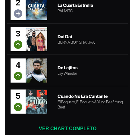
2
La Cuarta Estrella
PALMITO
3
Dai Dai
BURNA BOY, SHAKIRA
4
De Lejitos
Jay Wheeler
5
Cuando No Era Cantante
El Bogueto, El Bogueto & Yung Beef, Yung
Beef
VER CHART COMPLETO