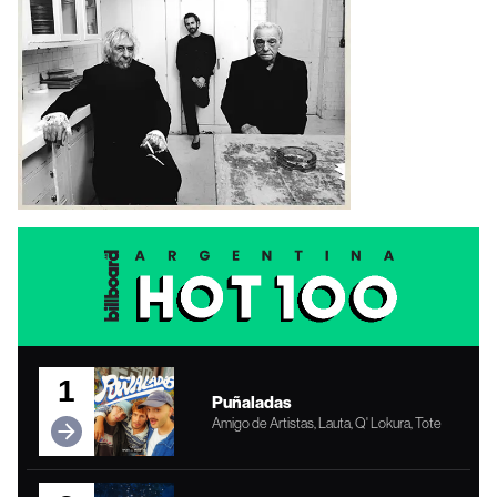
1
Puñaladas
Amigo de Artistas, Lauta, Q' Lokura, Tote