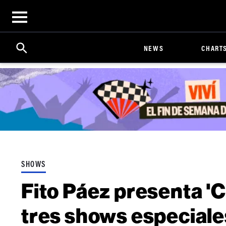
Open
menu
Search
Click
NEWS
CHART
to
Expand
Search
Input
SHOWS
Fito Páez presenta '
tres shows especiale