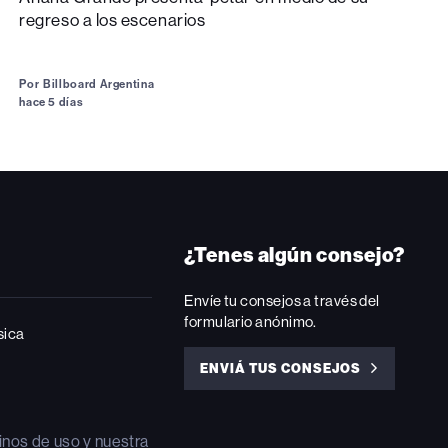
regreso a los escenarios
Por
Billboard Argentina
hace 5 días
¿Tenes algún consejo?
Envíe tu consejos a través del
formulario anónimo.
sica
ENVIÁ TUS CONSEJOS
ENVIÁ
TUS
CONSEJOS
inos de uso
y nuestra