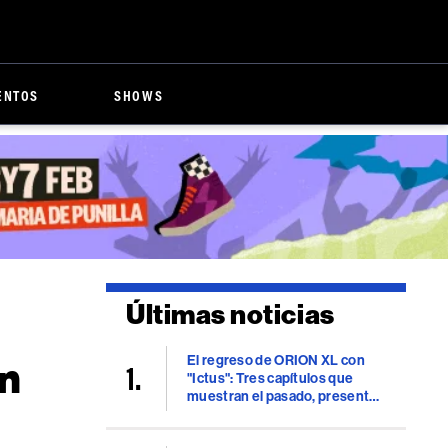
ENTOS
SHOWS
Últimas noticias
El regreso de ORION XL con
on
"Ictus": Tres capítulos que
muestran el pasado, presente
y futuro del rap