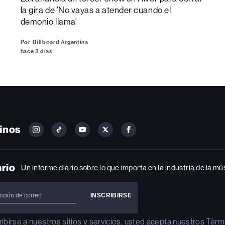
la gira de 'No vayas a atender cuando el
demonio llama'
Por
Billboard Argentina
hace 3 días
inos
FOLLOW
FOLLOW
FOLLOW
FOLLOW
FOLLOW
BILLBOARD
BILLBOARD
BILLBOARD
BILLBOARD
BILLBOARD
ON
ON
ON
ON
ON
INSTAGRAM
YOUTUBE
YOUTUBE
X
FACEBOOK
ario
Un informe diario sobre lo que importa en la industria de la mú
ribirse a nuestros sitios y servicios, usted acepta nuestros
Térm