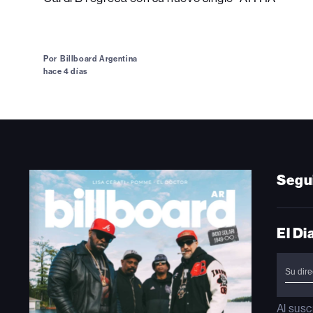
Por
Billboard Argentina
hace 4 días
Segu
El Di
Al susc