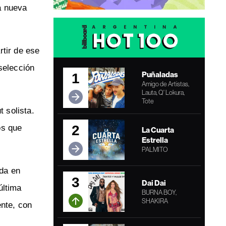
na nueva
rtir de ese
selección
Puñaladas
1
Amigo de Artistas,
Lauta, Q' Lokura,
Tote
t solista.
2
os que
La Cuarta
Estrella
PALMITO
ada en
3
Dai Dai
última
BURNA BOY,
SHAKIRA
ente, con