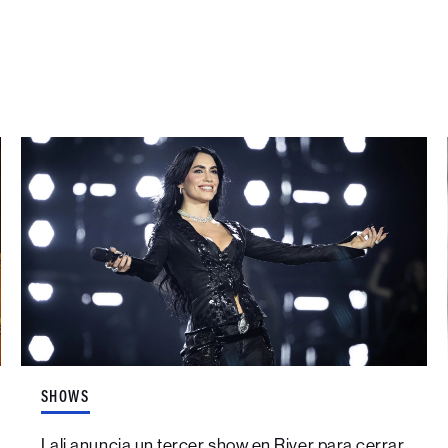
SHOWS
Lali anuncia un tercer show en River para cerrar