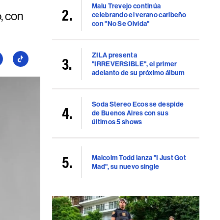
Malu Trevejo continúa
, con
celebrando el verano caribeño
con "No Se Olvida"
ZILA presenta
guí
Seguí
"IRREVERSIBLE", el primer
a
adelanto de su próximo álbum
llboard
Billboard
en
uTube
TikTok
Soda Stereo Ecos se despide
de Buenos Aires con sus
últimos 5 shows
Malcolm Todd lanza "I Just Got
Mad", su nuevo single