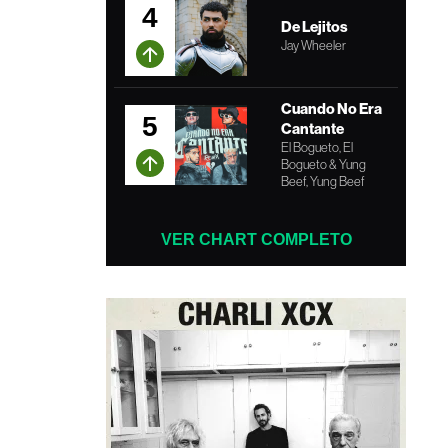
4
De Lejitos
Jay Wheeler
Cuando No Era
5
Cantante
El Bogueto, El
Bogueto & Yung
Beef, Yung Beef
VER CHART COMPLETO