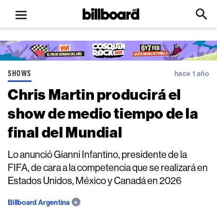
Open
Billboard
Searc
Click
menu
to
Expa
Searc
Input
SHOWS
hace 1 año
Chris Martin producirá el
show de medio tiempo de la
final del Mundial
Lo anunció Gianni Infantino, presidente de la
FIFA, de cara a la competencia que se realizará en
Estados Unidos, México y Canadá en 2026
Billboard Argentina