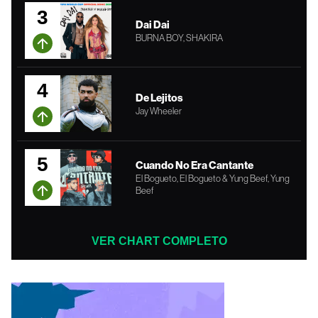
3
Dai Dai
BURNA BOY, SHAKIRA
4
De Lejitos
Jay Wheeler
5
Cuando No Era Cantante
El Bogueto, El Bogueto & Yung Beef, Yung
Beef
VER CHART COMPLETO