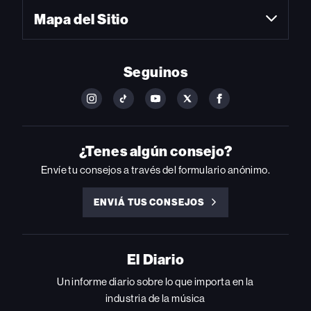
Mapa del Sitio
Seguinos
FOLLOW
FOLLOW
FOLLOW
FOLLOW
FOLLOW
BILLBOARD
BILLBOARD
BILLBOARD
BILLBOARD
BILLBOARD
ON
ON
ON
ON
ON
INSTAGRAM
YOUTUBE
YOUTUBE
X
FACEBOOK
¿Tenes algún consejo?
Envíe tu consejos a través del formulario anónimo.
ENVIÁ TUS CONSEJOS
ENVIÁ
TUS
CONSEJOS
El Diario
Un informe diario sobre lo que importa en la
industria de la música