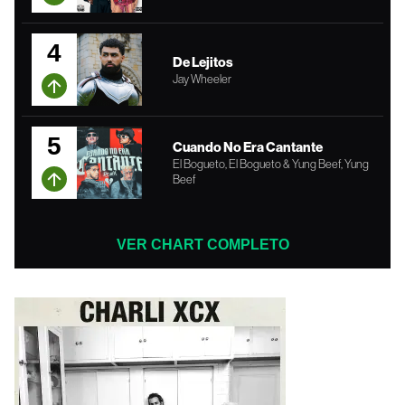
4
De Lejitos
Jay Wheeler
5
Cuando No Era Cantante
El Bogueto, El Bogueto & Yung Beef, Yung
Beef
VER CHART COMPLETO