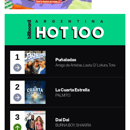
1
Puñaladas
Amigo de Artistas, Lauta, Q' Lokura, Tote
2
La Cuarta Estrella
PALMITO
3
Dai Dai
BURNA BOY, SHAKIRA