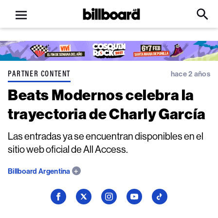
Open
Billboard
Searc
Click
menu
to
Expa
Searc
Input
PARTNER CONTENT
hace 2 años
Beats Modernos celebra la
trayectoria de Charly García
Las entradas ya se encuentran disponibles en el
sitio web oficial de All Access.
Billboard Argentina
Seguí
Seguí
Seguí
Seguí
Seguí
a
a
a
a
a
Billboard
Billboard
Billboard
Billboard
Billboard