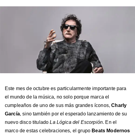
en
en
en
en
en
Facebook
X
Instagram
YouTube
TikTok
Este mes de octubre es particularmente importante para
el mundo de la música, no solo porque marca el
cumpleaños de uno de sus más grandes íconos,
Charly
García
, sino también por el esperado lanzamiento de su
nuevo disco titulado
La Lógica del Escorpión
. En el
marco de estas celebraciones, el grupo
Beats Modernos