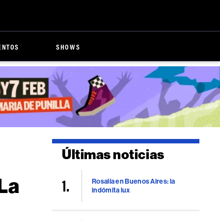
ENTOS
SHOWS
Últimas noticias
 La
Rosalía en Buenos Aires: la
indómita lux