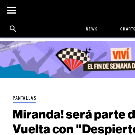
Open
menu
Search
Click
NEWS
CHART
to
Expand
Search
Input
PANTALLAS
Miranda! será parte d
Vuelta con "Despier