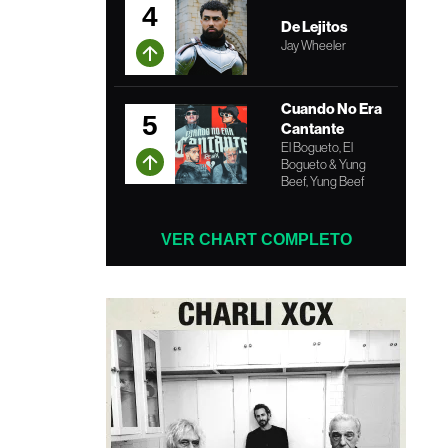
4
De Lejitos
Jay Wheeler
Cuando No Era
5
Cantante
El Bogueto, El
Bogueto & Yung
Beef, Yung Beef
VER CHART COMPLETO