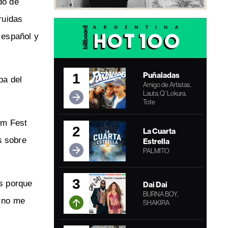
do de
ruidas
 español y
Puñaladas
1
pa del
Amigo de Artistas,
Lauta, Q' Lokura,
Tote
rm Fest
2
La Cuarta
s sobre
Estrella
PALMITO
3
os porque
Dai Dai
BURNA BOY,
o no me
SHAKIRA