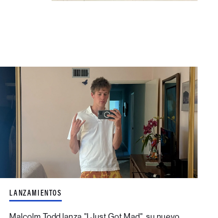
LANZAMIENTOS
Malcolm Todd lanza "I Just Got Mad", su nuevo