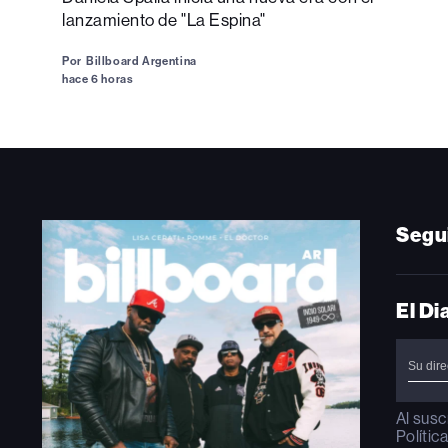
lanzamiento de "La Espina"
Por
Billboard Argentina
hace 6 horas
Segu
El Di
Al susc
Polític