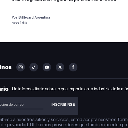
Por
Billboard Argentina
hace 1 día
inos
FOLLOW
FOLLOW
FOLLOW
FOLLOW
FOLLOW
BILLBOARD
BILLBOARD
BILLBOARD
BILLBOARD
BILLBOARD
ON
ON
ON
ON
ON
INSTAGRAM
YOUTUBE
YOUTUBE
X
FACEBOOK
ario
Un informe diario sobre lo que importa en la industria de la mú
ribirse a nuestros sitios y servicios, usted acepta nuestros
Térm
a de privacidad
. Utilizamos proveedores que también pueden pr