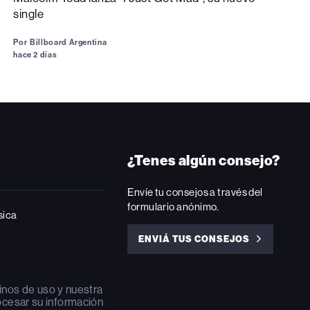
single
Por
Billboard Argentina
hace 2 días
¿Tenes algún consejo?
Envíe tu consejos a través del
formulario anónimo.
sica
ENVIÁ TUS CONSEJOS
ENVIÁ
TUS
CONSEJOS
inos de uso
y nuestra
ocesar su información