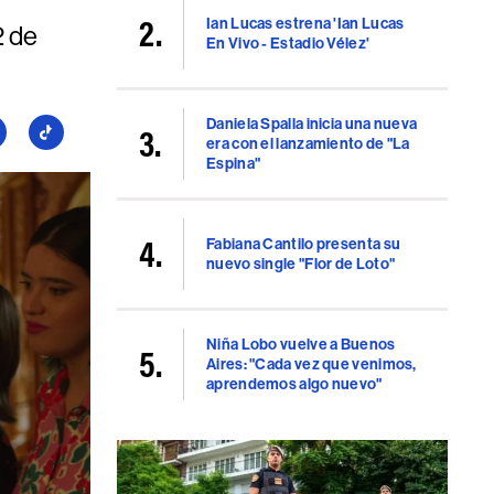
Ian Lucas estrena 'Ian Lucas
2 de
En Vivo - Estadio Vélez'
Daniela Spalla inicia una nueva
guí
Seguí
era con el lanzamiento de "La
a
Espina"
llboard
Billboard
en
uTube
TikTok
Fabiana Cantilo presenta su
nuevo single "Flor de Loto"
Niña Lobo vuelve a Buenos
Aires: "Cada vez que venimos,
aprendemos algo nuevo"