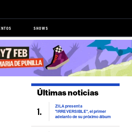
ENTOS
SHOWS
Últimas noticias
ZILA presenta
"IRREVERSIBLE", el primer
adelanto de su próximo álbum