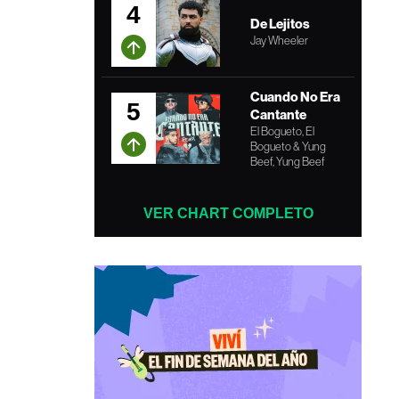
4
De Lejitos
Jay Wheeler
Cuando No Era
5
Cantante
El Bogueto, El
Bogueto & Yung
Beef, Yung Beef
VER CHART COMPLETO