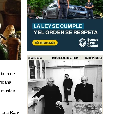
álbum de
ricana
a música
unto a
Raly