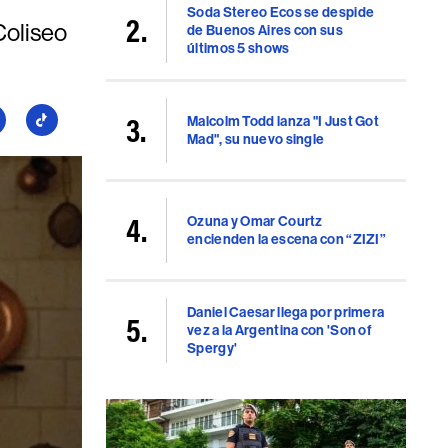
Soda Stereo Ecos se despide
 Coliseo
de Buenos Aires con sus
últimos 5 shows
Malcolm Todd lanza "I Just Got
guí
Seguí
Mad", su nuevo single
a
llboard
Billboard
en
uTube
TikTok
Ozuna y Omar Courtz
encienden la escena con “ZIZI”
Daniel Caesar llega por primera
vez a la Argentina con 'Son of
Spergy'