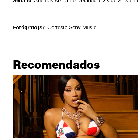
Sedano
. Además se irán develando 7 visualizers en
Fotógrafo(s):
Cortesia Sony Music
Recomendados