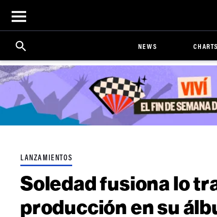
Open
menu
Search
Click
NEWS
CHART
to
Expand
Search
Input
LANZAMIENTOS
Soledad fusiona lo tr
producción en su álb