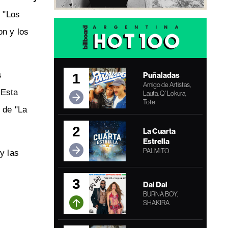
o "Los
on y los
s
Puñaladas
1
Amigo de Artistas,
 Esta
Lauta, Q' Lokura,
Tote
de "La
2
La Cuarta
Estrella
PALMITO
y las
3
Dai Dai
BURNA BOY,
SHAKIRA