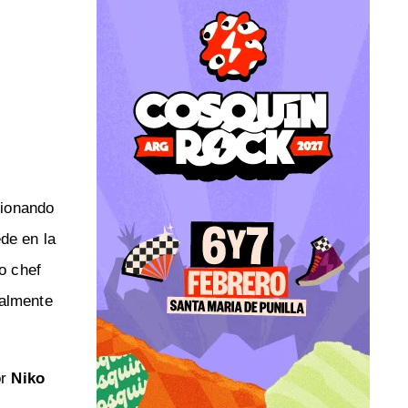
sionando
de en la
o chef
ialmente
or
Niko