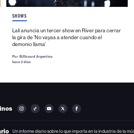
SHOWS
Lali anuncia un tercer show en River para cerrar
la gira de 'No vayas a atender cuando el
demonio llama'
Por
Billboard Argentina
hace 2 días
inos
FOLLOW
FOLLOW
FOLLOW
FOLLOW
FOLLOW
BILLBOARD
BILLBOARD
BILLBOARD
BILLBOARD
BILLBOARD
ON
ON
ON
ON
ON
INSTAGRAM
YOUTUBE
YOUTUBE
X
FACEBOOK
ario
Un informe diario sobre lo que importa en la industria de la mú