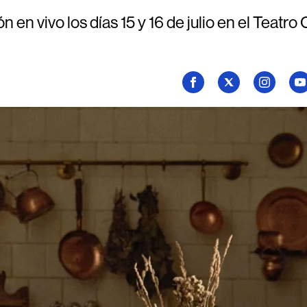
 en vivo los días 15 y 16 de julio en el Teatro
Seguí
Seguí
Seguí
Se
a
a
a
a
Billboard
Billboard
Billboard
Bi
en
en
en
en
Facebook
X
Instagram
Yo