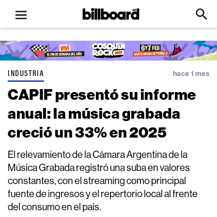
Open
Billboard
Searc
Click
menu
to
Expa
Searc
Input
INDUSTRIA
hace 1 mes
CAPIF presentó su informe
anual: la música grabada
creció un 33% en 2025
El relevamiento de la Cámara Argentina de la
Música Grabada registró una suba en valores
constantes, con el streaming como principal
fuente de ingresos y el repertorio local al frente
del consumo en el país.