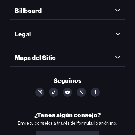
Billboard
Legal
Mapa del Sitio
Seguinos
FOLLOW
FOLLOW
FOLLOW
FOLLOW
FOLLOW
BILLBOARD
BILLBOARD
BILLBOARD
BILLBOARD
BILLBOARD
ON
ON
ON
ON
ON
INSTAGRAM
YOUTUBE
YOUTUBE
X
FACEBOOK
¿Tenes algún consejo?
Envíe tu consejos a través del formulario anónimo.