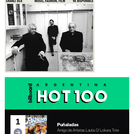
1
Puñaladas
Amigo de Artistas, Lauta, Q' Lokura, Tote