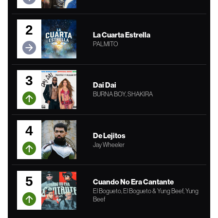
2
La Cuarta Estrella
PALMITO
3
Dai Dai
BURNA BOY, SHAKIRA
4
De Lejitos
Jay Wheeler
5
Cuando No Era Cantante
El Bogueto, El Bogueto & Yung Beef, Yung
Beef