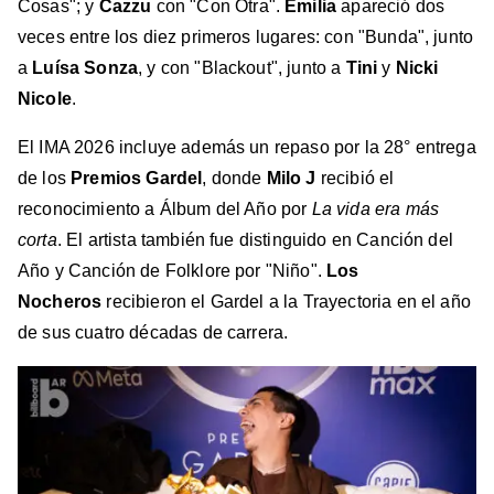
Cosas"; y
Cazzu
con "Con Otra".
Emilia
apareció dos
veces entre los diez primeros lugares: con "Bunda", junto
a
Luísa Sonza
, y con "Blackout", junto a
Tini
y
Nicki
Nicole
.
El IMA 2026 incluye además un repaso por la 28° entrega
de los
Premios Gardel
, donde
Milo J
recibió el
reconocimiento a Álbum del Año por
La vida era más
corta
. El artista también fue distinguido en Canción del
Año y Canción de Folklore por "Niño".
Los
Nocheros
recibieron el Gardel a la Trayectoria en el año
de sus cuatro décadas de carrera.