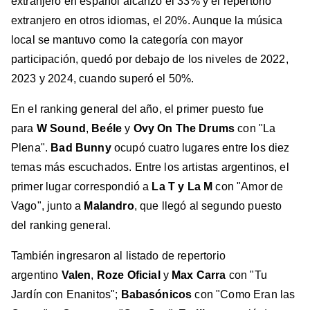
extranjero en español alcanzó el 33% y el repertorio
extranjero en otros idiomas, el 20%. Aunque la música
local se mantuvo como la categoría con mayor
participación, quedó por debajo de los niveles de 2022,
2023 y 2024, cuando superó el 50%.
En el ranking general del año, el primer puesto fue
para
W Sound
,
Beéle
y
Ovy On The Drums
con "La
Plena".
Bad Bunny
ocupó cuatro lugares entre los diez
temas más escuchados. Entre los artistas argentinos, el
primer lugar correspondió a
La T y La M
con "Amor de
Vago", junto a
Malandro
, que llegó al segundo puesto
del ranking general.
También ingresaron al listado de repertorio
argentino
Valen
,
Roze Oficial
y
Max Carra
con "Tu
Jardín con Enanitos";
Babasónicos
con "Como Eran las