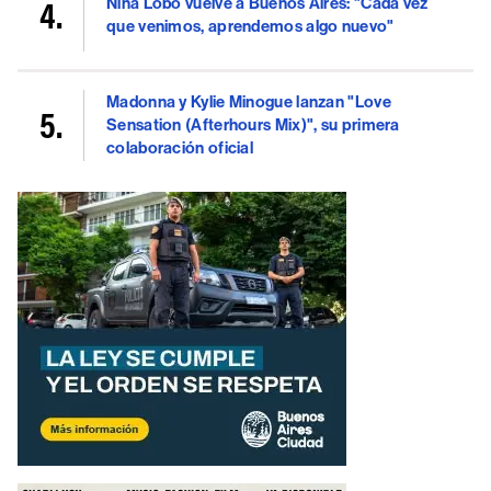
Niña Lobo vuelve a Buenos Aires: "Cada vez
que venimos, aprendemos algo nuevo"
Madonna y Kylie Minogue lanzan "Love
Sensation (Afterhours Mix)", su primera
colaboración oficial