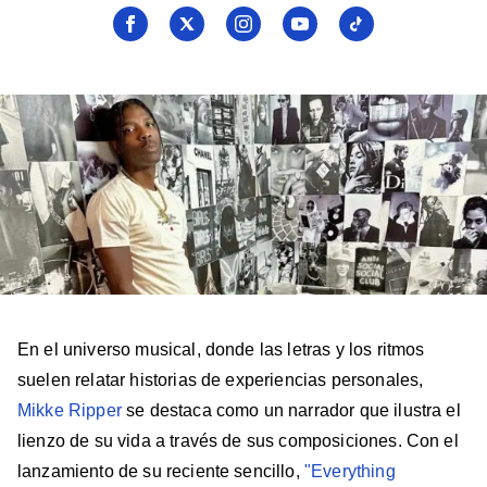
Seguí
Seguí
Seguí
Seguí
Seguí
a
a
a
a
a
Billboard
Billboard
Billboard
Billboard
Billboard
en
en
en
en
en
Facebook
X
Instagram
YouTube
TikTok
En el universo musical, donde las letras y los ritmos
suelen relatar historias de experiencias personales,
Mikke Ripper
se destaca como un narrador que ilustra el
lienzo de su vida a través de sus composiciones. Con el
lanzamiento de su reciente sencillo,
"Everything