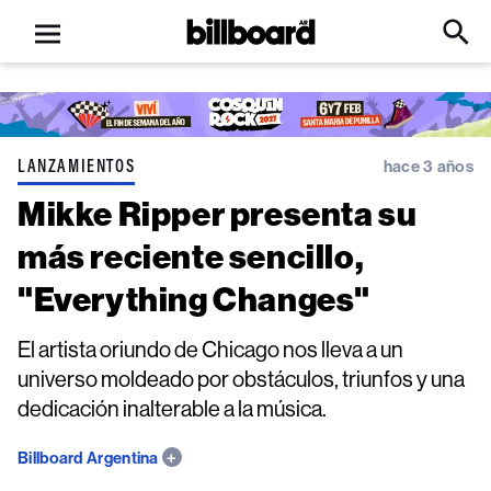
Open
Billboard
Searc
Click
menu
to
Expa
Searc
Input
LANZAMIENTOS
hace 3 años
Mikke Ripper presenta su
más reciente sencillo,
"Everything Changes"
El artista oriundo de Chicago nos lleva a un
universo moldeado por obstáculos, triunfos y una
dedicación inalterable a la música.
Billboard Argentina