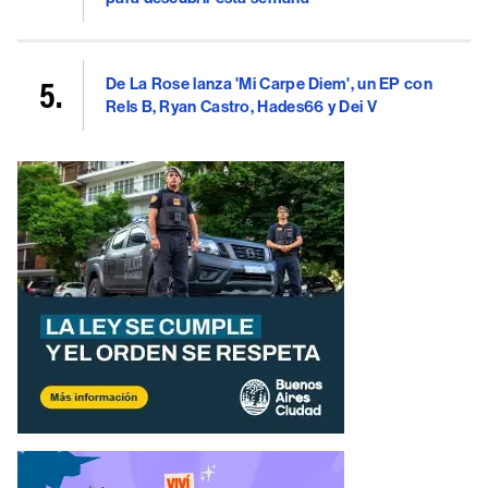
De La Rose lanza 'Mi Carpe Diem', un EP con
Rels B, Ryan Castro, Hades66 y Dei V