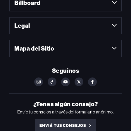
Billboard
Legal
Mapa del Sitio
Seguinos
FOLLOW
FOLLOW
FOLLOW
FOLLOW
FOLLOW
BILLBOARD
BILLBOARD
BILLBOARD
BILLBOARD
BILLBOARD
ON
ON
ON
ON
ON
INSTAGRAM
YOUTUBE
YOUTUBE
X
FACEBOOK
¿Tenes algún consejo?
Envíe tu consejos a través del formulario anónimo.
ENVIÁ TUS CONSEJOS
ENVIÁ