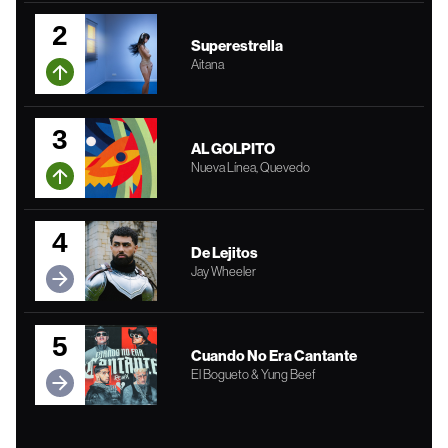
2
Superestrella
Aitana
3
AL GOLPITO
Nueva Línea, Quevedo
4
De Lejitos
Jay Wheeler
5
Cuando No Era Cantante
El Bogueto & Yung Beef