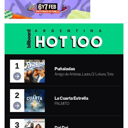
1
Puñaladas
Amigo de Artistas, Lauta, Q' Lokura, Tote
2
La Cuarta Estrella
PALMITO
3
Dai Dai