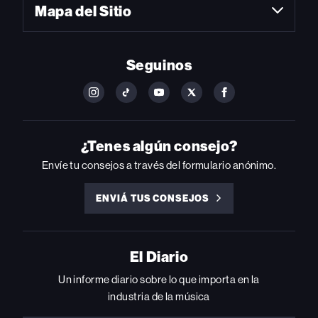
Mapa del Sitio
Seguinos
FOLLOW
FOLLOW
FOLLOW
FOLLOW
FOLLOW
BILLBOARD
BILLBOARD
BILLBOARD
BILLBOARD
BILLBOARD
ON
ON
ON
ON
ON
INSTAGRAM
YOUTUBE
YOUTUBE
X
FACEBOOK
¿Tenes algún consejo?
Envíe tu consejos a través del formulario anónimo.
ENVIÁ TUS CONSEJOS
ENVIÁ
TUS
CONSEJOS
El Diario
Un informe diario sobre lo que importa en la
industria de la música