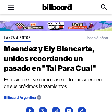
Open
Billboard
Searc
Click
menu
to
Expa
Searc
Input
LANZAMIENTOS
hace 3 años
Meendez y Ely Blancarte,
unidos recordando un
pasado en "Tal Para Cual"
Este single sirve como base de lo que se espera
de sus próximos lanzamientos
Billboard Argentina
Seguí
Seguí
Seguí
Seguí
Seguí