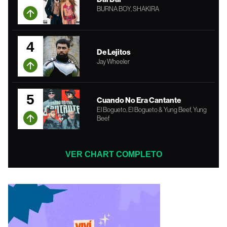
BURNA BOY, SHAKIRA
4
De Lejitos
Jay Wheeler
5
Cuando No Era Cantante
El Bogueto, El Bogueto & Yung Beef, Yung
Beef
VER CHART COMPLETO