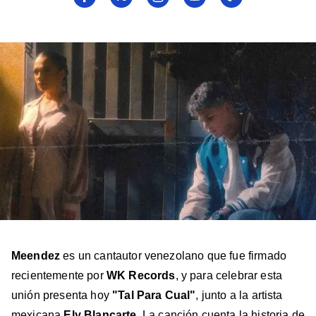
a
a
a
a
a
Billboard
Billboard
Billboard
Billboard
Billboard
en
en
en
en
en
Facebook
X
Instagram
YouTube
TikTok
Meendez
es un cantautor venezolano que fue firmado
recientemente por
WK Records
, y para celebrar esta
unión presenta hoy
"Tal Para Cual"
, junto a la artista
mexicana
Ely Blancarte
. La canción cuenta la historia de