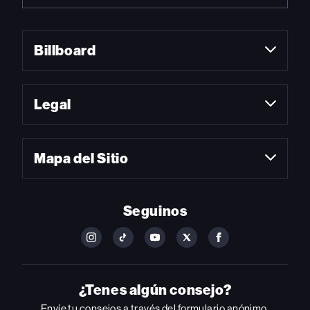
Billboard
Legal
Mapa del Sitio
Seguinos
FOLLOW
FOLLOW
FOLLOW
FOLLOW
FOLLOW
BILLBOARD
BILLBOARD
BILLBOARD
BILLBOARD
BILLBOARD
ON
ON
ON
ON
ON
INSTAGRAM
YOUTUBE
YOUTUBE
X
FACEBOOK
¿Tenes algún consejo?
Envíe tu consejos a través del formulario anónimo.