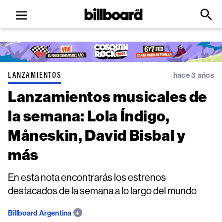
Open
Billboard
Searc
Click
menu
to
Expa
Searc
Input
LANZAMIENTOS
hace 3 años
Lanzamientos musicales de
la semana: Lola Índigo,
Måneskin, David Bisbal y
más
En esta nota encontrarás los estrenos
destacados de la semana a lo largo del mundo
Billboard Argentina