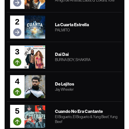
Amigo de Artistas, Lauta, Q' Lokura, Tote
2
La Cuarta Estrella
PALMITO
3
Dai Dai
BURNA BOY, SHAKIRA
4
De Lejitos
Jay Wheeler
5
Cuando No Era Cantante
El Bogueto, El Bogueto & Yung Beef, Yung
Beef