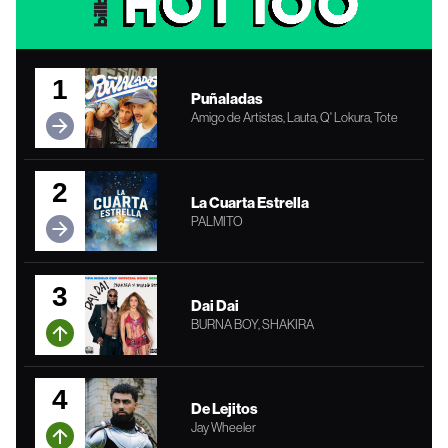
1
Puñaladas
Amigo de Artistas, Lauta, Q' Lokura, Tote
2
La Cuarta Estrella
PALMITO
3
Dai Dai
BURNA BOY, SHAKIRA
4
De Lejitos
Jay Wheeler