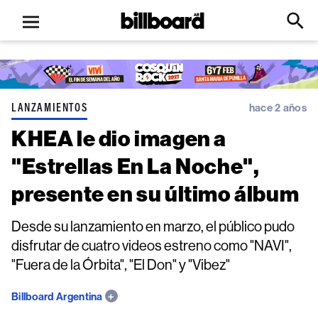
Open
Billboard
Searc
Click
menu
to
Expa
Searc
Input
LANZAMIENTOS
hace 2 años
KHEA le dio imagen a
"Estrellas En La Noche",
presente en su último álbum
Desde su lanzamiento en marzo, el público pudo
disfrutar de cuatro videos estreno como "NAVI",
"Fuera de la Órbita", "El Don" y "Vibez"
Billboard Argentina