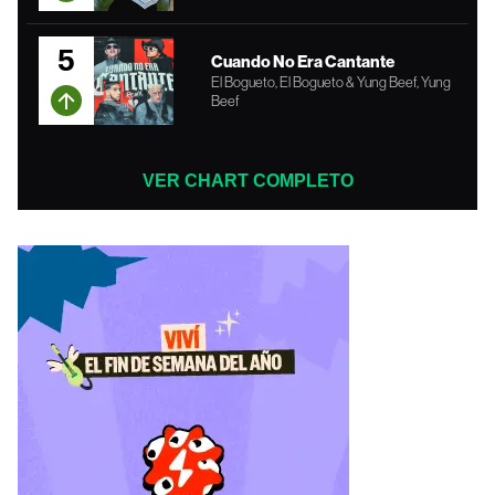
5
Cuando No Era Cantante
El Bogueto, El Bogueto & Yung Beef, Yung
Beef
VER CHART COMPLETO