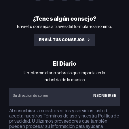
BILLBOARD
BILLBOARD
BILLBOARD
BILLBOARD
BILLBOARD
ON
ON
ON
ON
ON
INSTAGRAM
YOUTUBE
YOUTUBE
X
FACEBOOK
¿Tenes algún consejo?
Envíe tu consejos a través del formulario anónimo.
ENVIÁ TUS CONSEJOS
ENVIÁ
TUS
CONSEJOS
El Diario
Un informe diario sobre lo que importa en la
industria de la música
Al suscribirse a nuestros sitios y servicios, usted
acepta nuestros
Términos de uso
y nuestra
Política de
privacidad
. Utilizamos proveedores que también
pueden procesar su información para ayudar a