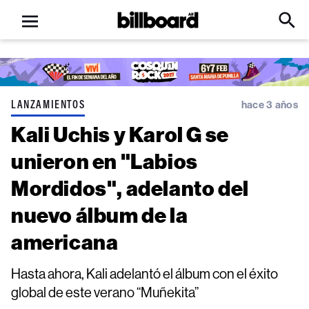
Open
Billboard
Searc
Click
menu
to
Expa
Searc
Input
LANZAMIENTOS
hace 3 años
Kali Uchis y Karol G se
unieron en "Labios
Mordidos", adelanto del
nuevo álbum de la
americana
Hasta ahora, Kali adelantó el álbum con el éxito
global de este verano “Muñekita”