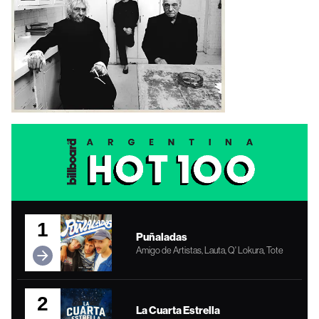
1
Puñaladas
Amigo de Artistas, Lauta, Q' Lokura, Tote
2
La Cuarta Estrella