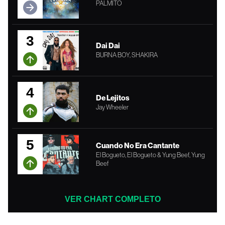
PALMITO
3
Dai Dai
BURNA BOY, SHAKIRA
4
De Lejitos
Jay Wheeler
5
Cuando No Era Cantante
El Bogueto, El Bogueto & Yung Beef, Yung
Beef
VER CHART COMPLETO