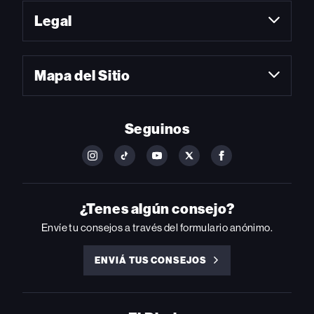
Legal
Mapa del Sitio
Seguinos
FOLLOW
FOLLOW
FOLLOW
FOLLOW
FOLLOW
BILLBOARD
BILLBOARD
BILLBOARD
BILLBOARD
BILLBOARD
ON
ON
ON
ON
ON
INSTAGRAM
YOUTUBE
YOUTUBE
X
FACEBOOK
¿Tenes algún consejo?
Envíe tu consejos a través del formulario anónimo.
ENVIÁ TUS CONSEJOS
ENVIÁ
TUS
CONSEJOS