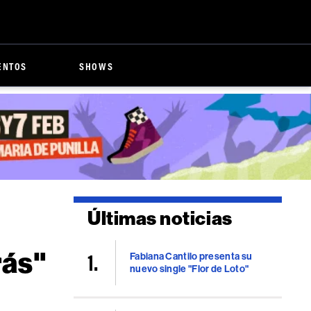
ENTOS
SHOWS
Últimas noticias
rás"
Fabiana Cantilo presenta su
nuevo single "Flor de Loto"