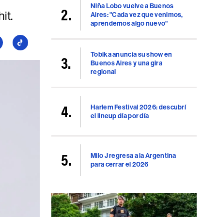
Niña Lobo vuelve a Buenos
it.
Aires: "Cada vez que venimos,
aprendemos algo nuevo"
guí
Seguí
a
Tobika anuncia su show en
Buenos Aires y una gira
llboard
Billboard
regional
en
uTube
TikTok
Harlem Festival 2026: descubrí
el lineup día por día
Milo J regresa a la Argentina
para cerrar el 2026