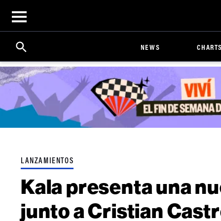
Open
menu
Search
Click
NEWS
CHART
to
Expand
Search
Input
LANZAMIENTOS
Kala presenta una nu
junto a Cristian Cast