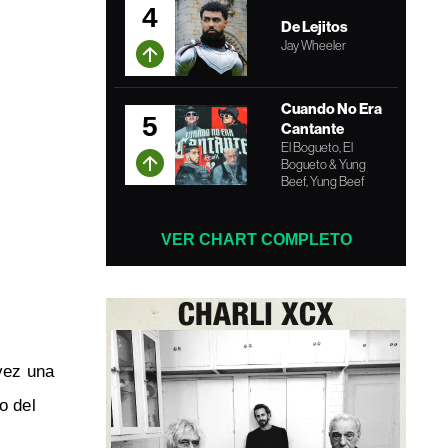
4
De Lejitos
Jay Wheeler
Cuando No Era
5
Cantante
El Bogueto, El
Bogueto & Yung
Beef, Yung Beef
VER CHART COMPLETO
vez una
o del