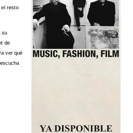
el resto
a su
et de
ra ver qué
o escucha