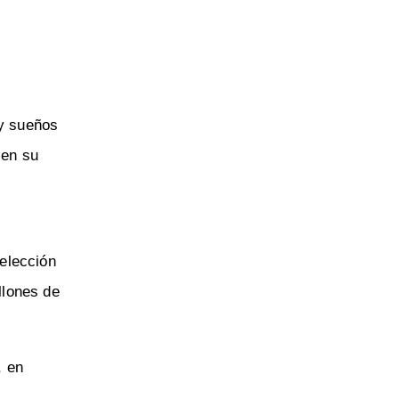
 y sueños
en su
elección
llones de
, en