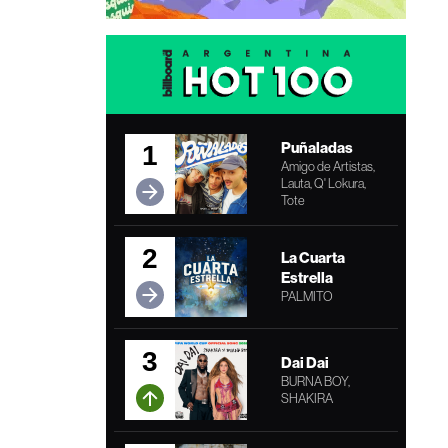
Puñaladas
1
Amigo de Artistas,
Lauta, Q' Lokura,
Tote
2
La Cuarta
Estrella
PALMITO
3
Dai Dai
BURNA BOY,
SHAKIRA