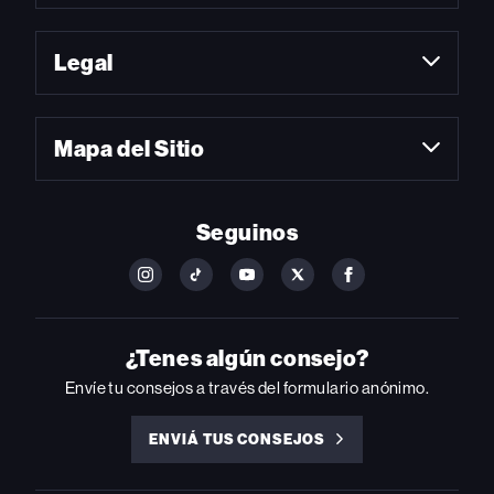
Legal
Mapa del Sitio
Seguinos
FOLLOW
FOLLOW
FOLLOW
FOLLOW
FOLLOW
BILLBOARD
BILLBOARD
BILLBOARD
BILLBOARD
BILLBOARD
ON
ON
ON
ON
ON
INSTAGRAM
YOUTUBE
YOUTUBE
X
FACEBOOK
¿Tenes algún consejo?
Envíe tu consejos a través del formulario anónimo.
ENVIÁ TUS CONSEJOS
ENVIÁ
TUS
CONSEJOS