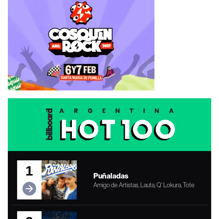
1
Puñaladas
Amigo de Artistas, Lauta, Q' Lokura, Tote