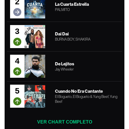
2
La Cuarta Estrella
PALMITO
3
Dai Dai
BURNA BOY, SHAKIRA
4
De Lejitos
Jay Wheeler
5
Cuando No Era Cantante
El Bogueto, El Bogueto & Yung Beef, Yung
Beef
VER CHART COMPLETO