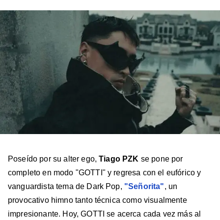
en
en
en
en
en
Facebook
X
Instagram
YouTube
TikTok
Poseído por su alter ego,
Tiago PZK
se pone por
completo en modo "GOTTI" y regresa con el eufórico y
vanguardista tema de Dark Pop,
"Señorita"
, un
provocativo himno tanto técnica como visualmente
impresionante. Hoy, GOTTI se acerca cada vez más al