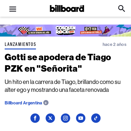
Open
Billboard
Searc
Click
menu
to
Expa
Searc
Input
LANZAMIENTOS
hace 2 años
Gotti se apodera de Tiago
PZK en "Señorita"
Un hito en la carrera de Tiago, brillando como su
alter ego y mostrando una faceta renovada
Billboard Argentina
Seguí
Seguí
Seguí
Seguí
Seguí
a
a
a
a
a
Billboard
Billboard
Billboard
Billboard
Billboard