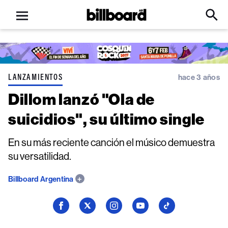
Open
Billboard
Searc
Click
menu
to
Expa
Searc
Input
LANZAMIENTOS
hace 3 años
Dillom lanzó "Ola de
suicidios", su último single
En su más reciente canción el músico demuestra
su versatilidad.
Billboard Argentina
Seguí
Seguí
Seguí
Seguí
Seguí
a
a
a
a
a
Billboard
Billboard
Billboard
Billboard
Billboard