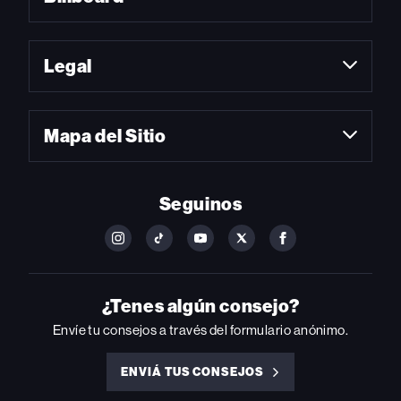
Legal
Mapa del Sitio
Seguinos
FOLLOW
FOLLOW
FOLLOW
FOLLOW
FOLLOW
BILLBOARD
BILLBOARD
BILLBOARD
BILLBOARD
BILLBOARD
ON
ON
ON
ON
ON
INSTAGRAM
YOUTUBE
YOUTUBE
X
FACEBOOK
¿Tenes algún consejo?
Envíe tu consejos a través del formulario anónimo.
ENVIÁ TUS CONSEJOS
ENVIÁ
TUS