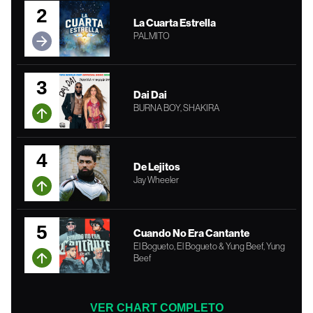
2
La Cuarta Estrella
PALMITO
3
Dai Dai
BURNA BOY, SHAKIRA
4
De Lejitos
Jay Wheeler
5
Cuando No Era Cantante
El Bogueto, El Bogueto & Yung Beef, Yung
Beef
VER CHART COMPLETO