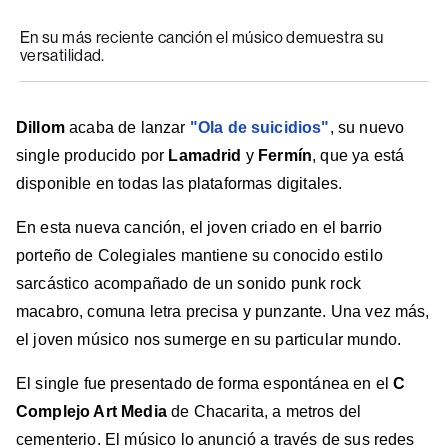
en
en
en
en
en
En su más reciente canción el músico demuestra su
Facebook
X
Instagram
YouTube
TikTok
versatilidad.
Dillom
acaba de lanzar
"Ola de suicidios"
, su nuevo
single producido por
Lamadrid
y
Fermín
, que ya está
disponible en todas las plataformas digitales.
En esta nueva canción, el joven criado en el barrio
porteño de Colegiales mantiene su conocido estilo
sarcástico acompañado de un sonido punk rock
macabro, comuna letra precisa y punzante. Una vez más,
el joven músico nos sumerge en su particular mundo.
El single fue presentado de forma espontánea en el
C
Complejo Art Media
de Chacarita, a metros del
cementerio. El músico lo anunció a través de sus redes