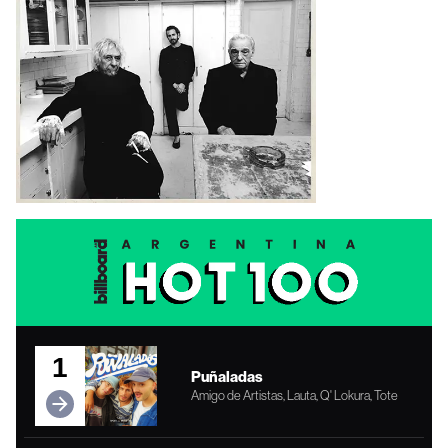
1
Puñaladas
Amigo de Artistas, Lauta, Q' Lokura, Tote