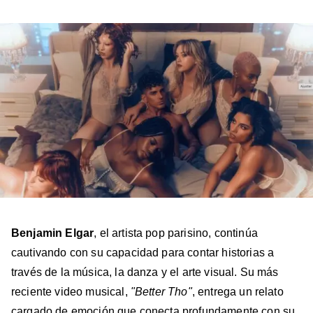
Billboard
Billboard
Billboard
Billboard
Billboard
en
en
en
en
en
Facebook
X
Instagram
YouTube
TikTok
Benjamin Elgar
, el artista pop parisino, continúa
cautivando con su capacidad para contar historias a
través de la música, la danza y el arte visual. Su más
reciente video musical,
"Better Tho"
, entrega un relato
cargado de emoción que conecta profundamente con su