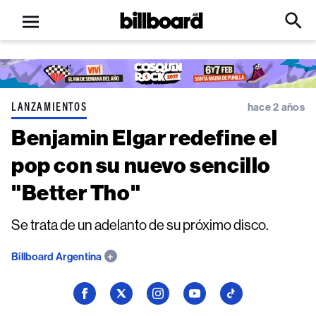
Open
Billboard
Searc
Click
menu
to
Expa
Searc
Input
LANZAMIENTOS
hace 2 años
Benjamin Elgar redefine el
pop con su nuevo sencillo
"Better Tho"
Se trata de un adelanto de su próximo disco.
Billboard Argentina
Seguí
Seguí
Seguí
Seguí
Seguí
a
a
a
a
a