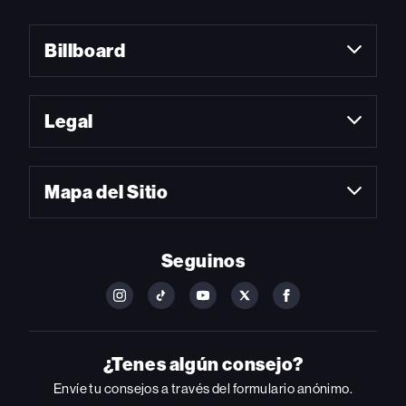
Billboard
Legal
Mapa del Sitio
Seguinos
FOLLOW
FOLLOW
FOLLOW
FOLLOW
FOLLOW
BILLBOARD
BILLBOARD
BILLBOARD
BILLBOARD
BILLBOARD
ON
ON
ON
ON
ON
INSTAGRAM
YOUTUBE
YOUTUBE
X
FACEBOOK
¿Tenes algún consejo?
Envíe tu consejos a través del formulario anónimo.