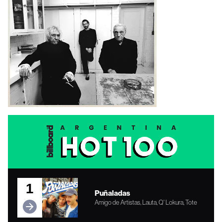
1
Puñaladas
Amigo de Artistas, Lauta, Q' Lokura, Tote