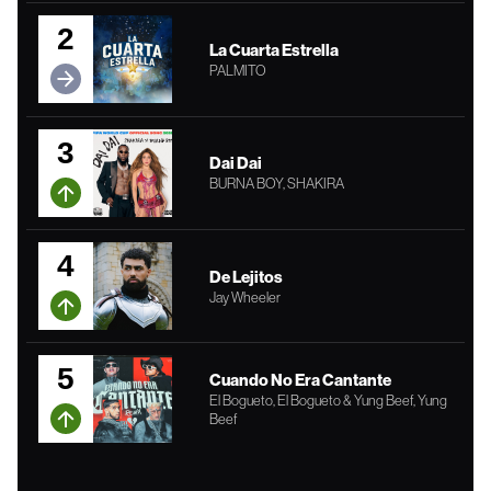
2
La Cuarta Estrella
PALMITO
3
Dai Dai
BURNA BOY, SHAKIRA
4
De Lejitos
Jay Wheeler
5
Cuando No Era Cantante
El Bogueto, El Bogueto & Yung Beef, Yung
Beef