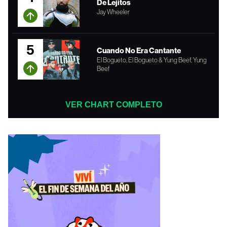
De Lejitos
Jay Wheeler
5
Cuando No Era Cantante
El Bogueto, El Bogueto & Yung Beef, Yung
Beef
VER CHART COMPLETO