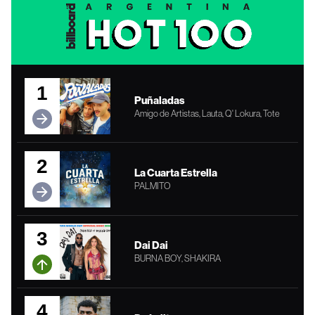
1
Puñaladas
Amigo de Artistas, Lauta, Q' Lokura, Tote
2
La Cuarta Estrella
PALMITO
3
Dai Dai
BURNA BOY, SHAKIRA
4