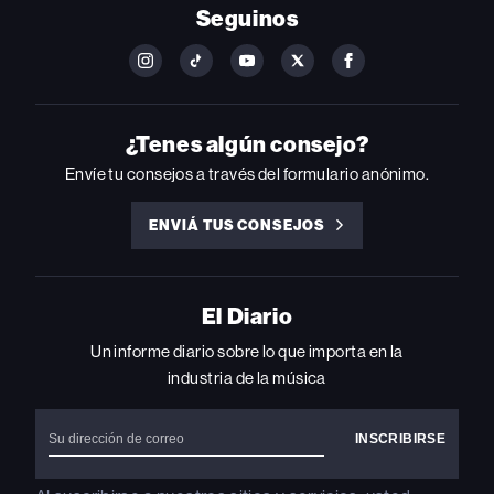
Seguinos
FOLLOW
FOLLOW
FOLLOW
FOLLOW
FOLLOW
BILLBOARD
BILLBOARD
BILLBOARD
BILLBOARD
BILLBOARD
ON
ON
ON
ON
ON
INSTAGRAM
YOUTUBE
YOUTUBE
X
FACEBOOK
¿Tenes algún consejo?
Envíe tu consejos a través del formulario anónimo.
ENVIÁ TUS CONSEJOS
ENVIÁ
TUS
CONSEJOS
El Diario
Un informe diario sobre lo que importa en la
industria de la música