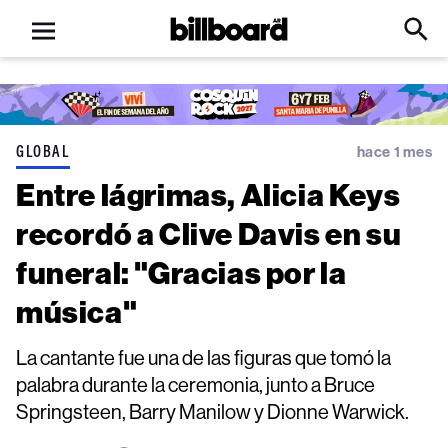
Open
Billboard
Searc
Click
menu
to
Expa
Searc
Input
GLOBAL
hace 1 mes
Entre lágrimas, Alicia Keys
recordó a Clive Davis en su
funeral: "Gracias por la
música"
La cantante fue una de las figuras que tomó la
palabra durante la ceremonia, junto a Bruce
Springsteen, Barry Manilow y Dionne Warwick.