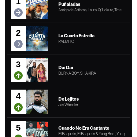
1
Puñaladas
Amigo de Artistas, Lauta, Q' Lokura, Tote
2
La Cuarta Estrella
PALMITO
3
Dai Dai
BURNA BOY, SHAKIRA
4
De Lejitos
Jay Wheeler
5
Cuando No Era Cantante
El Bogueto, El Bogueto & Yung Beef, Yung