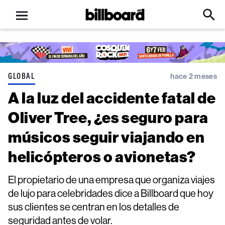
Open
Billboard
Searc
Click
menu
to
Expa
Searc
Input
GLOBAL
hace 2 meses
A la luz del accidente fatal de
Oliver Tree, ¿es seguro para
músicos seguir viajando en
helicópteros o avionetas?
El propietario de una empresa que organiza viajes
de lujo para celebridades dice a Billboard que hoy
sus clientes se centran en los detalles de
seguridad antes de volar.