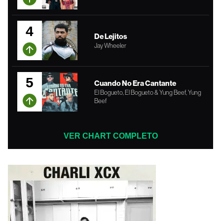
4
De Lejitos
Jay Wheeler
5
Cuando No Era Cantante
El Bogueto, El Bogueto & Yung Beef, Yung
Beef
VER CHART COMPLETO