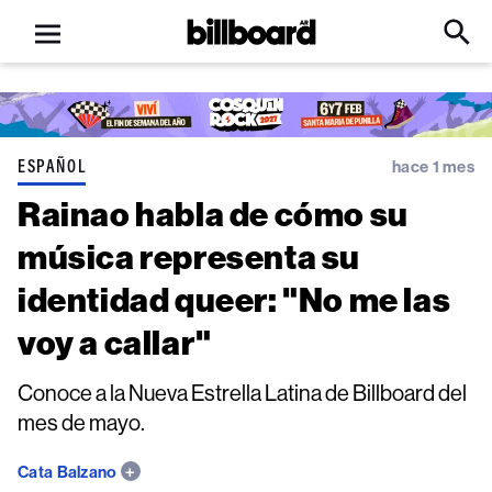
Open
Billboard
Searc
Click
menu
to
Expa
Searc
Input
ESPAÑOL
hace 1 mes
Rainao habla de cómo su
música representa su
identidad queer: "No me las
voy a callar"
Conoce a la Nueva Estrella Latina de Billboard del
mes de mayo.
Cata Balzano