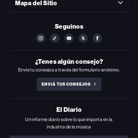
Mapa del Sitio
Seguinos
FOLLOW
FOLLOW
FOLLOW
FOLLOW
FOLLOW
BILLBOARD
BILLBOARD
BILLBOARD
BILLBOARD
BILLBOARD
ON
ON
ON
ON
ON
INSTAGRAM
YOUTUBE
YOUTUBE
X
FACEBOOK
¿Tenes algún consejo?
Envíe tu consejos a través del formulario anónimo.
ENVIÁ TUS CONSEJOS
ENVIÁ
TUS
CONSEJOS
El Diario
Un informe diario sobre lo que importa en la
industria de la música