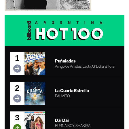
1
Puñaladas
Amigo de Artistas, Lauta, Q' Lokura, Tote
2
La Cuarta Estrella
PALMITO
3
Dai Dai
BURNA BOY, SHAKIRA