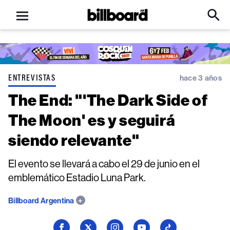
Open
Billboard
Searc
Click
menu
to
Expa
Searc
Input
ENTREVISTAS
hace 3 años
The End: "'The Dark Side of
The Moon' es y seguirá
siendo relevante"
El evento se llevará a cabo el 29 de junio en el
emblemático Estadio Luna Park.
Billboard Argentina
Seguí
Seguí
Seguí
Seguí
Seguí