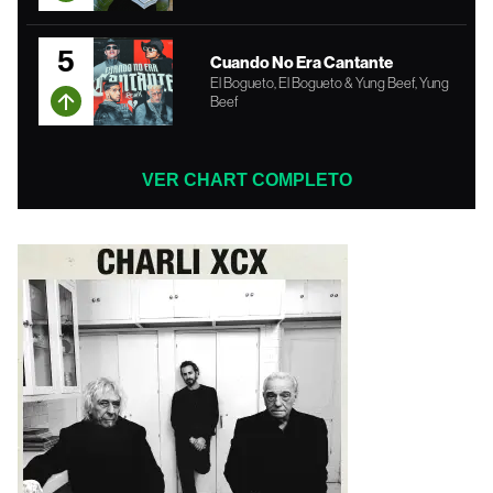
5
Cuando No Era Cantante
El Bogueto, El Bogueto & Yung Beef, Yung
Beef
VER CHART COMPLETO