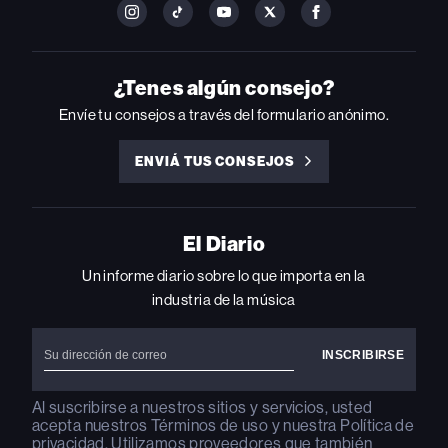
FOLLOW
FOLLOW
FOLLOW
FOLLOW
FOLLOW
BILLBOARD
BILLBOARD
BILLBOARD
BILLBOARD
BILLBOARD
ON
ON
ON
ON
ON
INSTAGRAM
YOUTUBE
YOUTUBE
X
FACEBOOK
¿Tenes algún consejo?
Envíe tu consejos a través del formulario anónimo.
ENVIÁ TUS CONSEJOS
ENVIÁ
TUS
CONSEJOS
El Diario
Un informe diario sobre lo que importa en la
industria de la música
Al suscribirse a nuestros sitios y servicios, usted
acepta nuestros
Términos de uso
y nuestra
Política de
privacidad
. Utilizamos proveedores que también