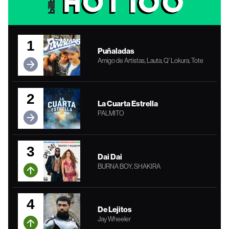
1
Puñaladas
Amigo de Artistas, Lauta, Q' Lokura, Tote
2
La Cuarta Estrella
PALMITO
3
Dai Dai
BURNA BOY, SHAKIRA
4
De Lejitos
Jay Wheeler