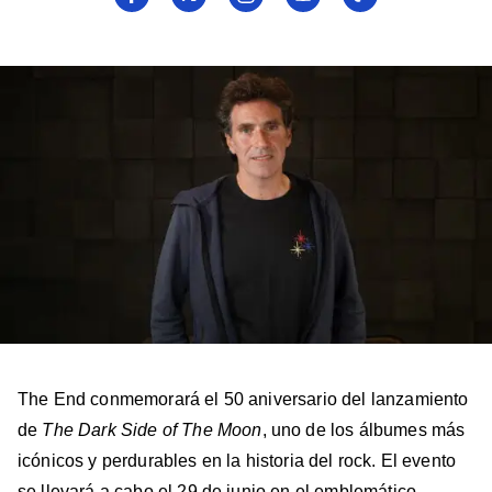
a
a
a
a
a
Billboard
Billboard
Billboard
Billboard
Billboard
en
en
en
en
en
Facebook
X
Instagram
YouTube
TikTok
The End conmemorará el 50 aniversario del lanzamiento
de
The Dark Side of The Moon
, uno de los álbumes más
icónicos y perdurables en la historia del rock. El evento
se llevará a cabo el 29 de junio en el emblemático