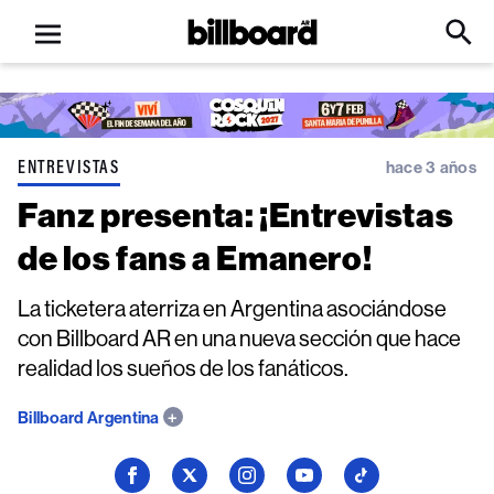
Open
Billboard
Searc
Click
menu
to
Expa
Searc
Input
ENTREVISTAS
hace 3 años
Fanz presenta: ¡Entrevistas
de los fans a Emanero!
La ticketera aterriza en Argentina asociándose
con Billboard AR en una nueva sección que hace
realidad los sueños de los fanáticos.
Billboard Argentina
Seguí
Seguí
Seguí
Seguí
Seguí