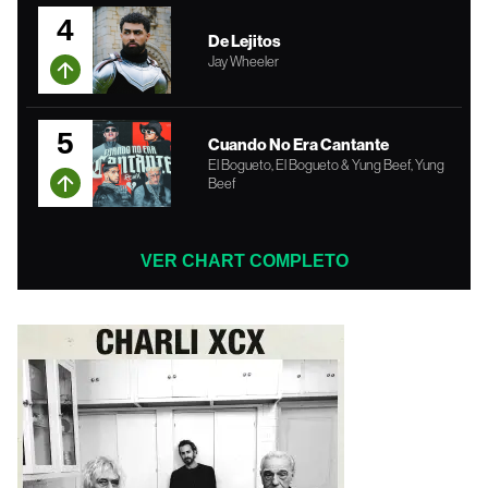
4
De Lejitos
Jay Wheeler
5
Cuando No Era Cantante
El Bogueto, El Bogueto & Yung Beef, Yung
Beef
VER CHART COMPLETO