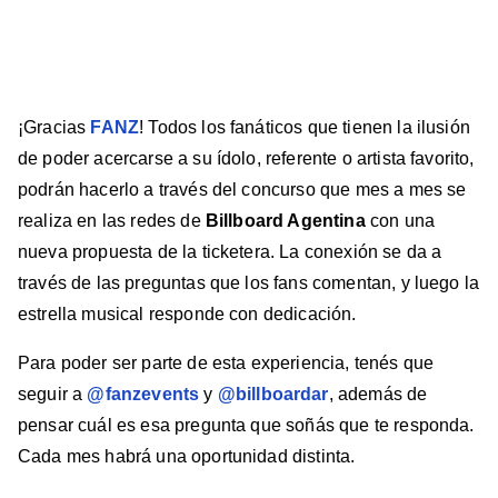
a
a
a
a
a
Billboard
Billboard
Billboard
Billboard
Billboard
en
en
en
en
en
Facebook
X
Instagram
YouTube
TikTok
¡Gracias
FANZ
! Todos los fanáticos que tienen la ilusión
de poder acercarse a su ídolo, referente o artista favorito,
podrán hacerlo a través del concurso que mes a mes se
realiza en las redes de
Billboard Agentina
con una
nueva propuesta de la ticketera. La conexión se da a
través de las preguntas que los fans comentan, y luego la
estrella musical responde con dedicación.
Para poder ser parte de esta experiencia, tenés que
seguir a
@fanzevents
y
@billboardar
, además de
pensar cuál es esa pregunta que soñás que te responda.
Cada mes habrá una oportunidad distinta.