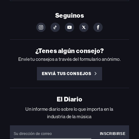
Seguinos
FOLLOW
FOLLOW
FOLLOW
FOLLOW
FOLLOW
BILLBOARD
BILLBOARD
BILLBOARD
BILLBOARD
BILLBOARD
ON
ON
ON
ON
ON
INSTAGRAM
YOUTUBE
YOUTUBE
X
FACEBOOK
¿Tenes algún consejo?
Envíe tu consejos a través del formulario anónimo.
ENVIÁ TUS CONSEJOS
ENVIÁ
TUS
CONSEJOS
El Diario
Un informe diario sobre lo que importa en la
industria de la música