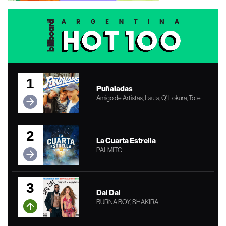
1
Puñaladas
Amigo de Artistas, Lauta, Q' Lokura, Tote
2
La Cuarta Estrella
PALMITO
3
Dai Dai
BURNA BOY, SHAKIRA