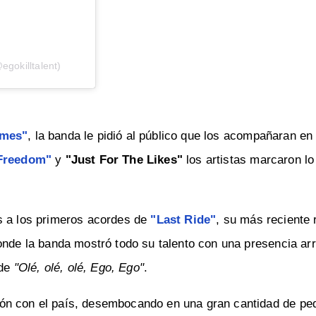
gokilltalent)
omes"
, la banda le pidió al público que los acompañaran en 
 Freedom"
y
"Just For The Likes"
los artistas marcaron lo
s a los primeros acordes de
"Last Ride"
, su más reciente 
onde la banda mostró todo su talento con una presencia arr
 de
"Olé, olé, olé, Ego, Ego"
.
ón con el país, desembocando en una gran cantidad de pe