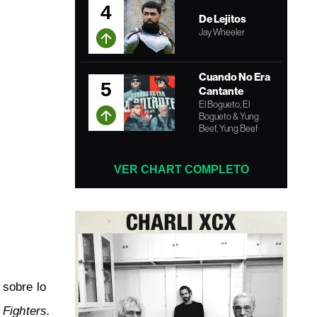
4
De Lejitos
Jay Wheeler
Cuando No Era
5
Cantante
El Bogueto, El
Bogueto & Yung
Beef, Yung Beef
VER CHART COMPLETO
sobre lo
Fighters.