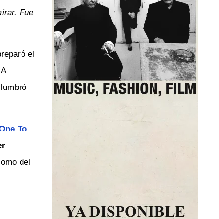
irar. Fue
preparó el
 A
slumbró
One To
er
 como del