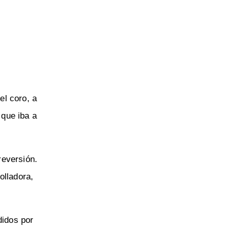
el coro, a
 que iba a
reversión.
olladora,
didos por