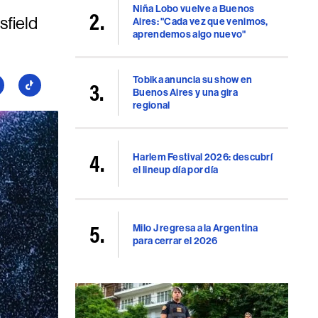
Niña Lobo vuelve a Buenos
sfield
Aires: "Cada vez que venimos,
aprendemos algo nuevo"
Tobika anuncia su show en
guí
Seguí
Buenos Aires y una gira
a
regional
llboard
Billboard
en
uTube
TikTok
Harlem Festival 2026: descubrí
el lineup día por día
Milo J regresa a la Argentina
para cerrar el 2026