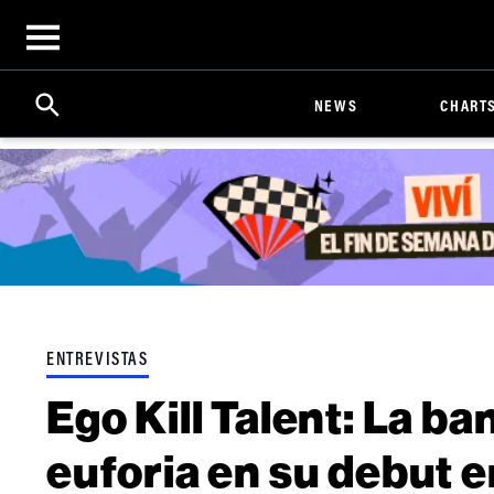
Open
menu
Search
Click
NEWS
CHART
to
Expand
Search
Input
ENTREVISTAS
Ego Kill Talent: La b
euforia en su debut 