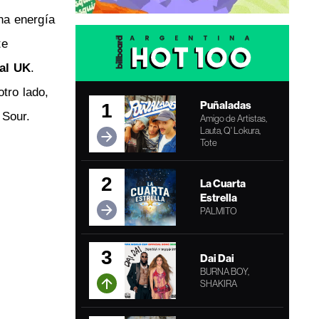
na energía
te
al UK
.
otro lado,
Puñaladas
1
 Sour.
Amigo de Artistas,
Lauta, Q' Lokura,
Tote
2
La Cuarta
Estrella
PALMITO
3
Dai Dai
BURNA BOY,
SHAKIRA