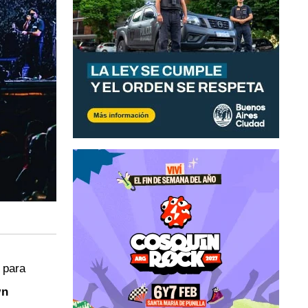
 para
wn