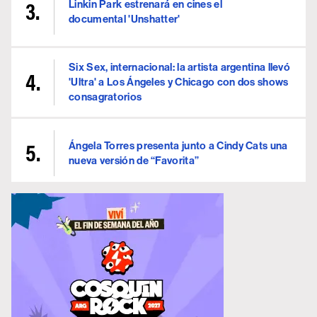
Linkin Park estrenará en cines el
documental 'Unshatter'
Six Sex, internacional: la artista argentina llevó
'Ultra' a Los Ángeles y Chicago con dos shows
consagratorios
Ángela Torres presenta junto a Cindy Cats una
nueva versión de “Favorita”