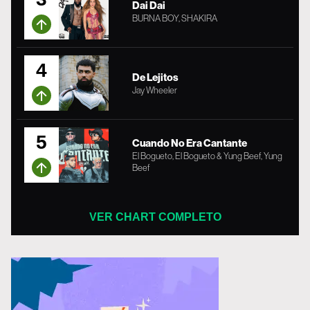
Dai Dai
BURNA BOY, SHAKIRA
4
De Lejitos
Jay Wheeler
5
Cuando No Era Cantante
El Bogueto, El Bogueto & Yung Beef, Yung
Beef
VER CHART COMPLETO