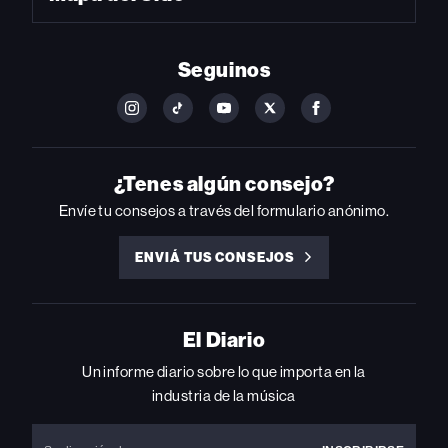
Seguinos
FOLLOW
FOLLOW
FOLLOW
FOLLOW
FOLLOW
BILLBOARD
BILLBOARD
BILLBOARD
BILLBOARD
BILLBOARD
ON
ON
ON
ON
ON
INSTAGRAM
YOUTUBE
YOUTUBE
X
FACEBOOK
¿Tenes algún consejo?
Envíe tu consejos a través del formulario anónimo.
ENVIÁ TUS CONSEJOS
ENVIÁ
TUS
CONSEJOS
El Diario
Un informe diario sobre lo que importa en la
industria de la música