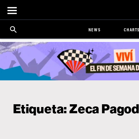
Open
menu
Search
Click
NEWS
CHART
to
Expand
Search
Input
Etiqueta:
Zeca Pagod