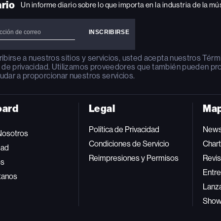
ario
Un informe diario sobre lo que importa en la industria de la mú
ribirse a nuestros sitios y servicios, usted acepta nuestros
Térm
a de privacidad
. Utilizamos proveedores que también pueden pr
udar a proporcionar nuestros servicios.
oard
Legal
Map
Política de Privacidad
New
Nosotros
Condiciones de Servicio
Char
dad
Reimpresiones y Permisos
Revis
os
Entre
tanos
Lanz
Sho