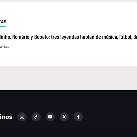
TAS
nho, Romário y Bebeto: tres leyendas hablan de música, fútbol, Bra
artins
inos
FOLLOW
FOLLOW
FOLLOW
FOLLOW
FOLLOW
BILLBOARD
BILLBOARD
BILLBOARD
BILLBOARD
BILLBOARD
ON
ON
ON
ON
ON
INSTAGRAM
YOUTUBE
YOUTUBE
X
FACEBOOK