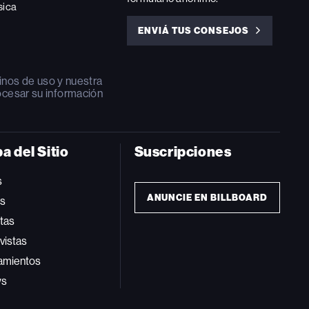
sica
ENVIÁ TUS CONSEJOS
ENVIÁ
TUS
CONSEJOS
inos de uso
y nuestra
ocesar su información
a del Sitio
Suscripciones
s
ANUNCIE EN BILLBOARD
ts
tas
vistas
amientos
ws