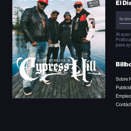
El Di
Al susc
Polític
para ay
Billb
Sobre 
Publici
Emple
Contác