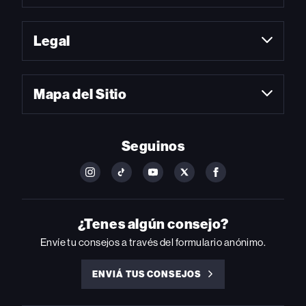
Legal
Mapa del Sitio
Seguinos
FOLLOW
FOLLOW
FOLLOW
FOLLOW
FOLLOW
BILLBOARD
BILLBOARD
BILLBOARD
BILLBOARD
BILLBOARD
ON
ON
ON
ON
ON
INSTAGRAM
YOUTUBE
YOUTUBE
X
FACEBOOK
¿Tenes algún consejo?
Envíe tu consejos a través del formulario anónimo.
ENVIÁ TUS CONSEJOS
ENVIÁ
TUS
CONSEJOS