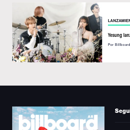
LANZAMIE
Yesung lan
Por
Billboar
Segu