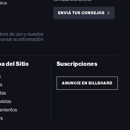
sica
ENVIÁ TUS CONSEJOS
ENVIÁ
TUS
CONSEJOS
inos de uso
y nuestra
ocesar su información
a del Sitio
Suscripciones
s
ANUNCIE EN BILLBOARD
ts
tas
vistas
amientos
ws