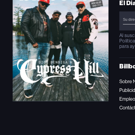
El Di
Al susc
Polític
para ay
Billb
Sobre 
Publici
Emple
Contác