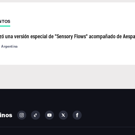
NTOS
zó una versión especial de "Sensory Flows" acompañado de Aesp
d Argentina
inos
FOLLOW
FOLLOW
FOLLOW
FOLLOW
FOLLOW
BILLBOARD
BILLBOARD
BILLBOARD
BILLBOARD
BILLBOARD
ON
ON
ON
ON
ON
INSTAGRAM
YOUTUBE
YOUTUBE
X
FACEBOOK