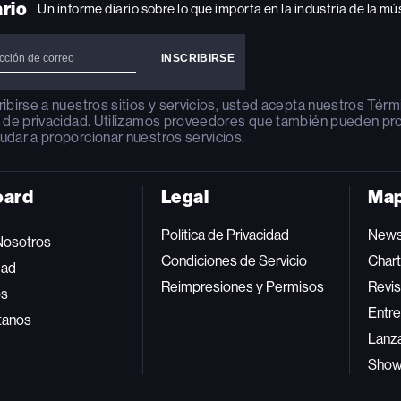
ario
Un informe diario sobre lo que importa en la industria de la mú
ribirse a nuestros sitios y servicios, usted acepta nuestros
Térm
a de privacidad
. Utilizamos proveedores que también pueden pr
udar a proporcionar nuestros servicios.
oard
Legal
Map
Política de Privacidad
New
Nosotros
Condiciones de Servicio
Char
dad
Reimpresiones y Permisos
Revis
os
Entre
tanos
Lanz
Sho