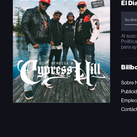
El Di
Al susc
Polític
para ay
Billb
Sobre 
Publici
Emple
Contác