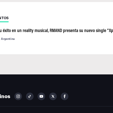
NTOS
 éxito en un reality musical, RMAND presenta su nuevo single "Xpl
d Argentina
inos
FOLLOW
FOLLOW
FOLLOW
FOLLOW
FOLLOW
BILLBOARD
BILLBOARD
BILLBOARD
BILLBOARD
BILLBOARD
ON
ON
ON
ON
ON
INSTAGRAM
YOUTUBE
YOUTUBE
X
FACEBOOK