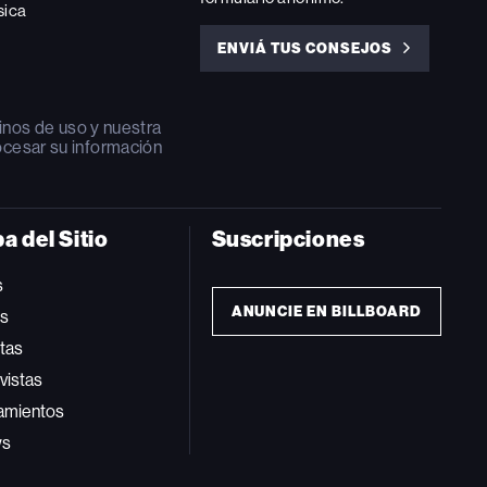
sica
ENVIÁ TUS CONSEJOS
ENVIÁ
TUS
CONSEJOS
inos de uso
y nuestra
ocesar su información
a del Sitio
Suscripciones
s
ANUNCIE EN BILLBOARD
ts
tas
vistas
amientos
ws