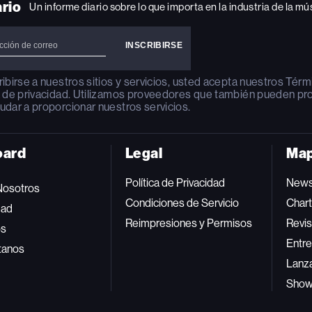
ario
Un informe diario sobre lo que importa en la industria de la mú
ribirse a nuestros sitios y servicios, usted acepta nuestros
Térm
a de privacidad
. Utilizamos proveedores que también pueden pr
udar a proporcionar nuestros servicios.
oard
Legal
Map
Política de Privacidad
New
Nosotros
Condiciones de Servicio
Char
dad
Reimpresiones y Permisos
Revis
os
Entre
tanos
Lanz
Sho