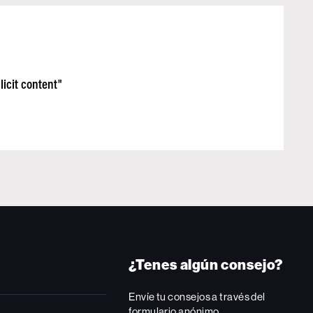
icit content"
¿Tenes algún consejo?
Envíe tu consejos a través del
formulario anónimo.