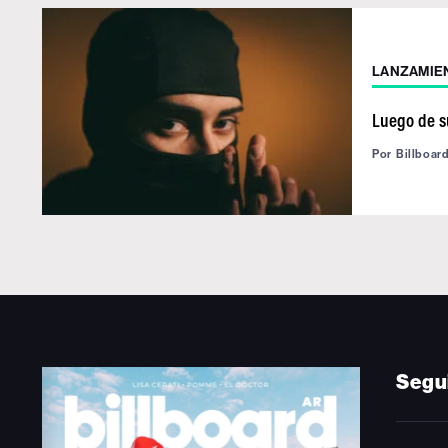
LANZAMIE
Luego de su
Por
Billboar
Segu