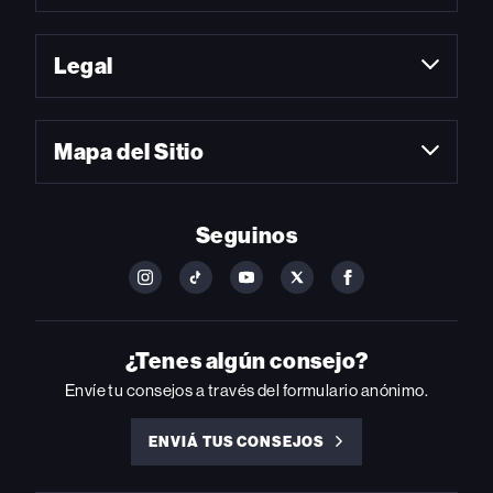
Legal
Mapa del Sitio
Seguinos
FOLLOW
FOLLOW
FOLLOW
FOLLOW
FOLLOW
BILLBOARD
BILLBOARD
BILLBOARD
BILLBOARD
BILLBOARD
ON
ON
ON
ON
ON
INSTAGRAM
YOUTUBE
YOUTUBE
X
FACEBOOK
¿Tenes algún consejo?
Envíe tu consejos a través del formulario anónimo.
ENVIÁ TUS CONSEJOS
ENVIÁ
TUS
CONSEJOS