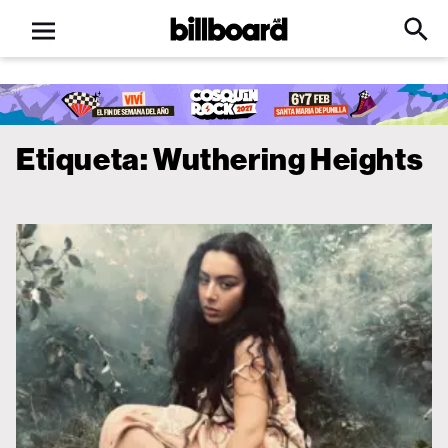
Open
Billboard
Searc
Click
menu
to
Expa
Searc
Input
Etiqueta:
Wuthering Heights